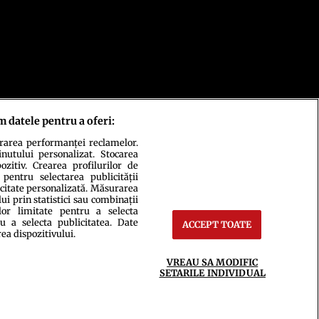
m datele pentru a oferi:
urarea performanței reclamelor.
inutului personalizat. Stocarea
zitiv. Crearea profilurilor de
 pentru selectarea publicității
icitate personalizată. Măsurarea
i prin statistici sau combinații
lor limitate pentru a selecta
u a selecta publicitatea. Date
ACCEPT TOATE
ct
Setări Cookies
rea dispozitivului.
VREAU SA MODIFIC
SETARILE INDIVIDUAL