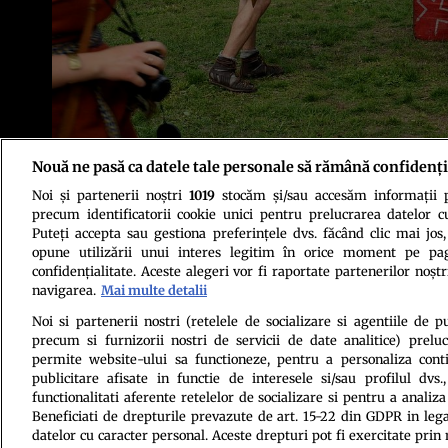
Nouă ne pasă ca datele tale personale să rămână confidenți
Arheologii explică faptul că armura a fost găsită pe locul Bătăliei din
Noi și partenerii noștri
1019
stocăm și/sau accesăm informații pe
precum identificatorii cookie unici pentru prelucrarea datelor c
Puteți accepta sau gestiona preferințele dvs. făcând clic mai jos,
opune utilizării unui interes legitim în orice moment pe pag
confidențialitate. Aceste alegeri vor fi raportate partenerilor noștr
navigarea.
Mai multe detalii
Politica de conf
Noi si partenerii nostri (retelele de socializare si agentiile de p
precum si furnizorii nostri de servicii de date analitice) prel
permite website-ului sa functioneze, pentru a personaliza conti
publicitare afisate in functie de interesele si/sau profilul dvs
functionalitati aferente retelelor de socializare si pentru a analiza
Beneficiati de drepturile prevazute de art. 15-22 din GDPR in leg
datelor cu caracter personal. Aceste drepturi pot fi exercitate prin