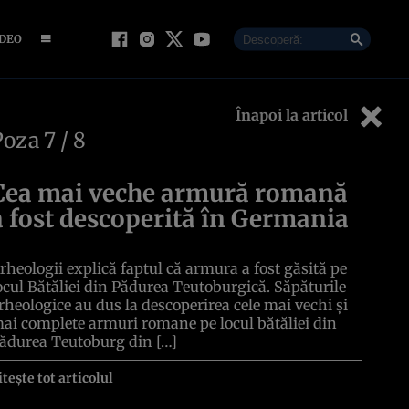
IDEO
Înapoi la articol
Poza
7
/ 8
Cea mai veche armură romană
a fost descoperită în Germania
rheologii explică faptul că armura a fost găsită pe
ocul Bătăliei din Pădurea Teutoburgică. Săpăturile
rheologice au dus la descoperirea cele mai vechi și
ai complete armuri romane pe locul bătăliei din
ădurea Teutoburg din […]
itește tot articolul