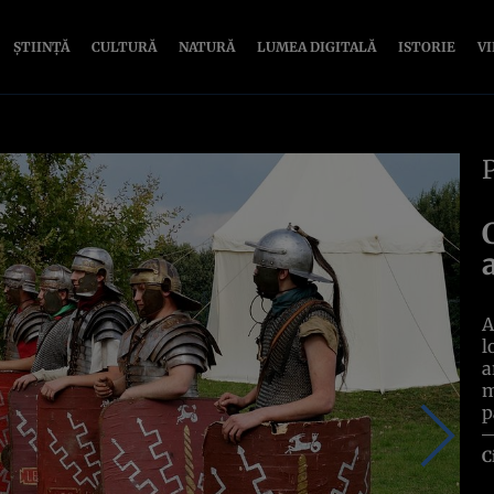
ȘTIINȚĂ
CULTURĂ
NATURĂ
LUMEA DIGITALĂ
ISTORIE
V
A
l
a
m
p
C