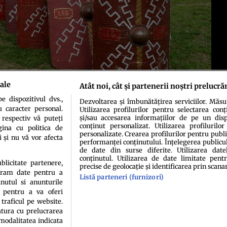
ale
Atât noi, cât și partenerii noștri prelucră
 Pădurea Teutoburgică. Credit Pixabay
 dispozitivul dvs.,
Dezvoltarea și îmbunătățirea serviciilor. Măs
u caracter personal.
Utilizarea profilurilor pentru selectarea conț
și/sau accesarea informațiilor de pe un dispo
 respectiv vă puteți
conținut personalizat. Utilizarea profilurilor
ina cu politica de
personalizate. Crearea profilurilor pentru publ
i și nu vă vor afecta
performanței conținutului. Înțelegerea publiculu
de date din surse diferite. Utilizarea date
conținutul. Utilizarea de date limitate pentr
idenţialitate
Politica de cookies
Termeni şi condiţii
Echipa redacțională
Conta
ublicitate partenere,
precise de geolocație și identificarea prin scana
ucram date pentru a
Listă parteneri (furnizori)
nutul si anunturile
., pentru a va oferi
 traficul pe website.
atura cu prelucrarea
 modalitatea indicata