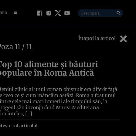
IDEO
Înapoi la articol
Poza
11
/ 11
Top 10 alimente și băuturi
populare în Roma Antică
eniul zilnic al unui roman obișnuit era diferit față
e ceea ce și cum mâncăm astăzi. Roma a fost unul
intre cele mai mari imperii ale timpului său, la
pogeul său înconjurând Marea Mediterană.
ineînțeles, […]
itește tot articolul