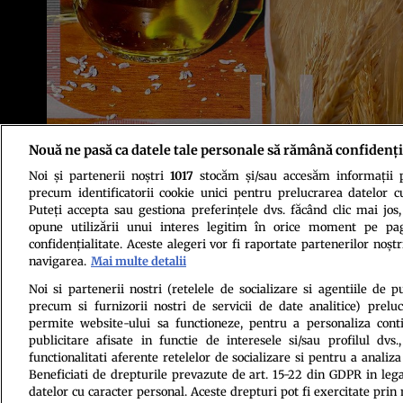
Nouă ne pasă ca datele tale personale să rămână confidenți
Noi și partenerii noștri
1017
stocăm și/sau accesăm informații pe
precum identificatorii cookie unici pentru prelucrarea datelor c
Puteți accepta sau gestiona preferințele dvs. făcând clic mai jos,
opune utilizării unui interes legitim în orice moment pe pag
Politica de conf
confidențialitate. Aceste alegeri vor fi raportate partenerilor noștr
navigarea.
Mai multe detalii
Noi si partenerii nostri (retelele de socializare si agentiile de p
precum si furnizorii nostri de servicii de date analitice) prel
permite website-ului sa functioneze, pentru a personaliza conti
publicitare afisate in functie de interesele si/sau profilul dvs
functionalitati aferente retelelor de socializare si pentru a analiza
Beneficiati de drepturile prevazute de art. 15-22 din GDPR in leg
Citarea se poate face în limita a 250 de semne. Nici o instituţie 
datelor cu caracter personal. Aceste drepturi pot fi exercitate prin