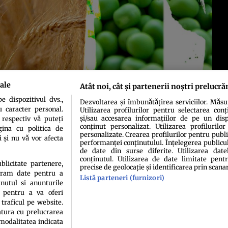
ale
Atât noi, cât și partenerii noștri prelucră
 dispozitivul dvs.,
Dezvoltarea și îmbunătățirea serviciilor. Măs
u caracter personal.
Utilizarea profilurilor pentru selectarea conț
și/sau accesarea informațiilor de pe un dispo
 respectiv vă puteți
conținut personalizat. Utilizarea profilurilor
ina cu politica de
idenţialitate
Politica de cookies
Termeni şi condiţii
Echipa redacțională
Conta
personalizate. Crearea profilurilor pentru publ
i și nu vă vor afecta
performanței conținutului. Înțelegerea publiculu
de date din surse diferite. Utilizarea date
conținutul. Utilizarea de date limitate pentr
ublicitate partenere,
precise de geolocație și identificarea prin scana
ucram date pentru a
Listă parteneri (furnizori)
nutul si anunturile
., pentru a va oferi
 traficul pe website.
atura cu prelucrarea
sau persoană (site-uri, instituţii mass-media, firme de monitorizare) nu poate reprodu
 modalitatea indicata