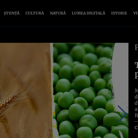
ȘTIINȚĂ
CULTURĂ
NATURĂ
LUMEA DIGITALĂ
ISTORIE
V
M
d
d
a
B
C