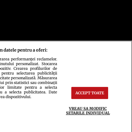
m datele pentru a oferi:
urarea performanței reclamelor.
inutului personalizat. Stocarea
zitiv. Crearea profilurilor de
 pentru selectarea publicității
ct
Setări Cookies
icitate personalizată. Măsurarea
i prin statistici sau combinații
lor limitate pentru a selecta
u a selecta publicitatea. Date
ACCEPT TOATE
rea dispozitivului.
VREAU SA MODIFIC
SETARILE INDIVIDUAL
ce integral scrierile publicistice purtătoare de Drepturi de Autor.