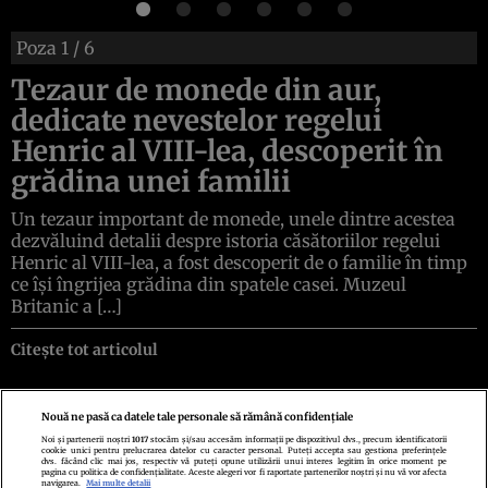
Poza
1
/ 6
Tezaur de monede din aur,
dedicate nevestelor regelui
Henric al VIII-lea, descoperit în
grădina unei familii
Un tezaur important de monede, unele dintre acestea
dezvăluind detalii despre istoria căsătoriilor regelui
Henric al VIII-lea, a fost descoperit de o familie în timp
ce își îngrijea grădina din spatele casei. Muzeul
Britanic a […]
Citește tot articolul
Nouă ne pasă ca datele tale personale să rămână confidențiale
Noi și partenerii noștri
1017
stocăm și/sau accesăm informații pe dispozitivul dvs., precum identificatorii
cookie unici pentru prelucrarea datelor cu caracter personal. Puteți accepta sau gestiona preferințele
Politica de confidenţialitate
Politica de cookies
Termeni şi condiţii
dvs. făcând clic mai jos, respectiv vă puteți opune utilizării unui interes legitim în orice moment pe
Echipa redacțională
Contact
Setări Cookies
pagina cu politica de confidențialitate. Aceste alegeri vor fi raportate partenerilor noștri și nu vă vor afecta
navigarea.
Mai multe detalii