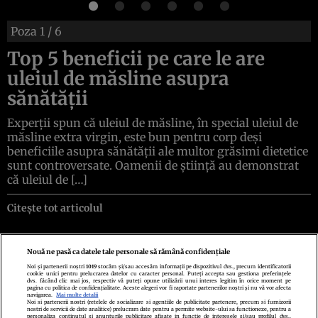
Poza
1
/ 6
Top 5 beneficii pe care le are
uleiul de măsline asupra
sănătății
Experții spun că uleiul de măsline, în special uleiul de
măsline extra virgin, este bun pentru corp deși
beneficiile asupra sănătății ale multor grăsimi dietetice
sunt controversate. Oamenii de știință au demonstrat
că uleiul de […]
Citește tot articolul
Nouă ne pasă ca datele tale personale să rămână confidențiale
Noi și partenerii noștri
1019
stocăm și/sau accesăm informații pe dispozitivul dvs., precum identificatorii
cookie unici pentru prelucrarea datelor cu caracter personal. Puteți accepta sau gestiona preferințele
Politica de confidenţialitate
Politica de cookies
Termeni şi condiţii
dvs. făcând clic mai jos, respectiv vă puteți opune utilizării unui interes legitim în orice moment pe
Echipa redacțională
Contact
Setări Cookies
pagina cu politica de confidențialitate. Aceste alegeri vor fi raportate partenerilor noștri și nu vă vor afecta
navigarea.
Mai multe detalii
Noi si partenerii nostri (retelele de socializare si agentiile de publicitate partenere, precum si furnizorii
nostri de servicii de date analitice) prelucram date pentru a permite website-ului sa functioneze, pentru a
personaliza continutul si anunturile publicitare afisate in functie de interesele si/sau profilul dvs.,