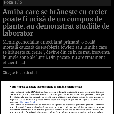
Poza
1
/ 6
Amiba care se hrănește cu creier
poate fi ucisă de un compus de
plante, au demonstrat studiile de
laborator
Meningoencefalita amoebiană primară, o boală
mortală cauzată de Naebleria fowleri sau „amiba care
se hrănește cu creier”, devine din ce în ce mai frecventă
în unele zone ale lumii. Din păcate, nu are tratament
eficient. […]
Citește tot articolul
Nouă ne pasă ca datele tale personale să rămână confidențiale
Noi și partenerii noștri
1017
stocăm și/sau accesăm informații pe dispozitivul dvs., precum identificatorii
cookie unici pentru prelucrarea datelor cu caracter personal. Puteți accepta sau gestiona preferințele
Politica de confidenţialitate
Politica de cookies
Termeni şi condiţii
dvs. făcând clic mai jos, respectiv vă puteți opune utilizării unui interes legitim în orice moment pe
pagina cu politica de confidențialitate. Aceste alegeri vor fi raportate partenerilor noștri și nu vă vor afecta
Echipa redacțională
Contact
Setări Cookies
navigarea.
Mai multe detalii
Noi si partenerii nostri (retelele de socializare si agentiile de publicitate partenere, precum si furnizorii
nostri de servicii de date analitice) prelucram date pentru a permite website-ului sa functioneze, pentru a
personaliza continutul si anunturile publicitare afisate in functie de interesele si/sau profilul dvs.,
pentru a va oferi functionalitati aferente retelelor de socializare si pentru a analiza traficul pe website.