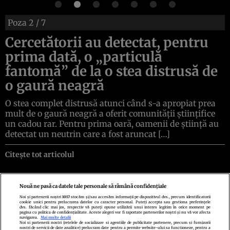
Poza
2
/ 7
Cercetătorii au detectat, pentru
prima dată, o „particulă
fantomă” de la o stea distrusă de
o gaură neagră
O stea complet distrusă atunci când s-a apropiat prea
mult de o gaură neagră a oferit comunității științifice
un cadou rar. Pentru prima oară, oamenii de știință au
detectat un neutrin care a fost aruncat […]
Citește tot articolul
Nouă ne pasă ca datele tale personale să rămână confidențiale
Noi și partenerii noștri
1017
stocăm și/sau accesăm informații pe dispozitivul dvs., precum identificatorii
cookie unici pentru prelucrarea datelor cu caracter personal. Puteți accepta sau gestiona preferințele
Politica de confidenţialitate
Politica de cookies
Termeni şi condiţii
dvs. făcând clic mai jos, respectiv vă puteți opune utilizării unui interes legitim în orice moment pe
Echipa redacțională
Contact
Setări Cookies
pagina cu politica de confidențialitate. Aceste alegeri vor fi raportate partenerilor noștri și nu vă vor afecta
navigarea.
Mai multe detalii
Noi si partenerii nostri (retelele de socializare si agentiile de publicitate partenere, precum si furnizorii
nostri de servicii de date analitice) prelucram date pentru a permite website-ului sa functioneze, pentru a