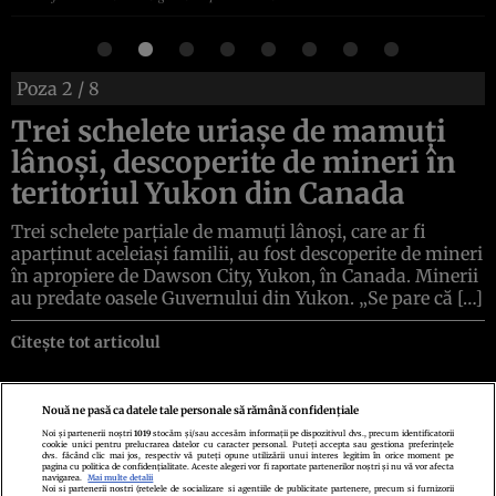
Poza
2
/ 8
Trei schelete uriașe de mamuți
lânoși, descoperite de mineri în
teritoriul Yukon din Canada
Trei schelete parțiale de mamuți lânoși, care ar fi
aparținut aceleiași familii, au fost descoperite de mineri
în apropiere de Dawson City, Yukon, în Canada. Minerii
au predate oasele Guvernului din Yukon. „Se pare că […]
Citește tot articolul
Nouă ne pasă ca datele tale personale să rămână confidențiale
Noi și partenerii noștri
1019
stocăm și/sau accesăm informații pe dispozitivul dvs., precum identificatorii
cookie unici pentru prelucrarea datelor cu caracter personal. Puteți accepta sau gestiona preferințele
Politica de confidenţialitate
Politica de cookies
Termeni şi condiţii
dvs. făcând clic mai jos, respectiv vă puteți opune utilizării unui interes legitim în orice moment pe
Echipa redacțională
Contact
Setări Cookies
pagina cu politica de confidențialitate. Aceste alegeri vor fi raportate partenerilor noștri și nu vă vor afecta
navigarea.
Mai multe detalii
Noi si partenerii nostri (retelele de socializare si agentiile de publicitate partenere, precum si furnizorii