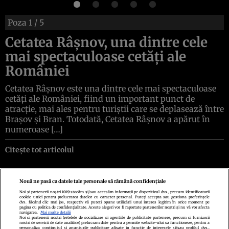
Poza
1
/ 5
Cetatea Râșnov, una dintre cele
mai spectaculoase cetăți ale
României
Cetatea Râșnov este una dintre cele mai spectaculoase
cetăți ale României, fiind un important punct de
atracție, mai ales pentru turiștii care se deplasează între
Brașov și Bran. Totodată, Cetatea Râșnov a apărut în
numeroase […]
Citește tot articolul
Nouă ne pasă ca datele tale personale să rămână confidențiale
Noi și partenerii noștri
1019
stocăm și/sau accesăm informații pe dispozitivul dvs., precum identificatorii
cookie unici pentru prelucrarea datelor cu caracter personal. Puteți accepta sau gestiona preferințele
Politica de confidenţialitate
Politica de cookies
Termeni şi condiţii
dvs. făcând clic mai jos, respectiv vă puteți opune utilizării unui interes legitim în orice moment pe
Echipa redacțională
Contact
Setări Cookies
pagina cu politica de confidențialitate. Aceste alegeri vor fi raportate partenerilor noștri și nu vă vor afecta
navigarea.
Mai multe detalii
Noi si partenerii nostri (retelele de socializare si agentiile de publicitate partenere, precum si furnizorii
nostri de servicii de date analitice) prelucram date pentru a permite website-ului sa functioneze, pentru a
personaliza continutul si anunturile publicitare afisate in functie de interesele si/sau profilul dvs.,