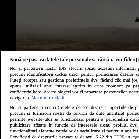
Nouă ne pasă ca datele tale personale să rămână confidenți
Sursa foto: Profimedia
Noi și partenerii noștri
1017
stocăm și/sau accesăm informații pe
precum identificatorii cookie unici pentru prelucrarea datelor c
Puteți accepta sau gestiona preferințele dvs. făcând clic mai jos,
opune utilizării unui interes legitim în orice moment pe pag
confidențialitate. Aceste alegeri vor fi raportate partenerilor noștr
navigarea.
Mai multe detalii
Politica de conf
Noi si partenerii nostri (retelele de socializare si agentiile de p
precum si furnizorii nostri de servicii de date analitice) prel
permite website-ului sa functioneze, pentru a personaliza conti
publicitare afisate in functie de interesele si/sau profilul dvs
functionalitati aferente retelelor de socializare si pentru a analiza
Beneficiati de drepturile prevazute de art. 15-22 din GDPR in leg