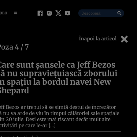
IDEO
Înapoi la articol
Poza
4
/ 7
Care sunt șansele ca Jeff Bezos
să nu supraviețuiască zborului
în spațiu la bordul navei New
Shepard
eff Bezos ar trebui să se simtă destul de încrezător
ă nu va arde de viu în timpul călătoriei sale spațiale
in 20 iulie. Deși este mai riscant decât mult alte
ctivități pe care le-ar […]