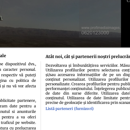
C
ale
Atât noi, cât și partenerii noștri prelucră
 dispozitivul dvs.,
Dezvoltarea și îmbunătățirea serviciilor. Măs
u caracter personal.
Utilizarea profilurilor pentru selectarea conț
și/sau accesarea informațiilor de pe un dispo
 respectiv vă puteți
conținut personalizat. Utilizarea profilurilor
ina cu politica de
personalizate. Crearea profilurilor pentru publ
i și nu vă vor afecta
performanței conținutului. Înțelegerea publiculu
de date din surse diferite. Utilizarea date
conținutul. Utilizarea de date limitate pentr
idenţialitate
Politica de cookies
Termeni şi condiţii
Echipa redacțională
Conta
ublicitate partenere,
precise de geolocație și identificarea prin scana
ucram date pentru a
Listă parteneri (furnizori)
nutul si anunturile
., pentru a va oferi
 traficul pe website.
atura cu prelucrarea