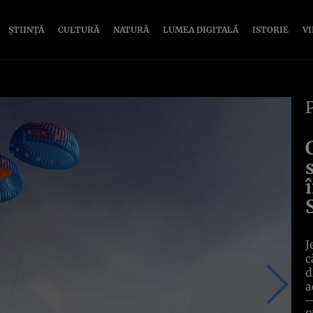
ȘTIINȚĂ
CULTURĂ
NATURĂ
LUMEA DIGITALĂ
ISTORIE
V
J
c
d
a