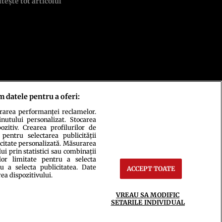
itește tot articolul
m datele pentru a oferi:
urarea performanței reclamelor.
inutului personalizat. Stocarea
zitiv. Crearea profilurilor de
 pentru selectarea publicității
icitate personalizată. Măsurarea
i prin statistici sau combinații
lor limitate pentru a selecta
u a selecta publicitatea. Date
ACCEPT TOATE
ct
Setări Cookies
rea dispozitivului.
VREAU SA MODIFIC
SETARILE INDIVIDUAL