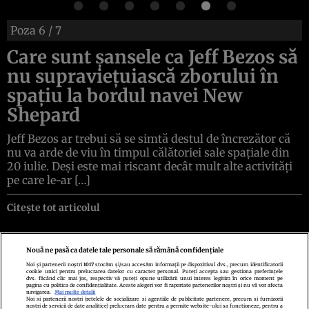
Poza
6
/ 7
Care sunt șansele ca Jeff Bezos să
nu supraviețuiască zborului în
spațiu la bordul navei New
Shepard
Jeff Bezos ar trebui să se simtă destul de încrezător că
nu va arde de viu în timpul călătoriei sale spațiale din
20 iulie. Deși este mai riscant decât mult alte activități
pe care le-ar […]
Citește tot articolul
Nouă ne pasă ca datele tale personale să rămână confidențiale
Noi și partenerii noștri
1017
stocăm și/sau accesăm informații pe dispozitivul dvs., precum identificatorii
cookie unici pentru prelucrarea datelor cu caracter personal. Puteți accepta sau gestiona preferințele
Politica de confidenţialitate
Politica de cookies
Termeni şi condiţii
dvs. făcând clic mai jos, respectiv vă puteți opune utilizării unui interes legitim în orice moment pe
Echipa redacțională
Contact
Setări Cookies
pagina cu politica de confidențialitate. Aceste alegeri vor fi raportate partenerilor noștri și nu vă vor afecta
navigarea.
Mai multe detalii
Noi si partenerii nostri (retelele de socializare si agentiile de publicitate partenere, precum si furnizorii
nostri de servicii de date analitice) prelucram date pentru a permite website-ului sa functioneze, pentru a