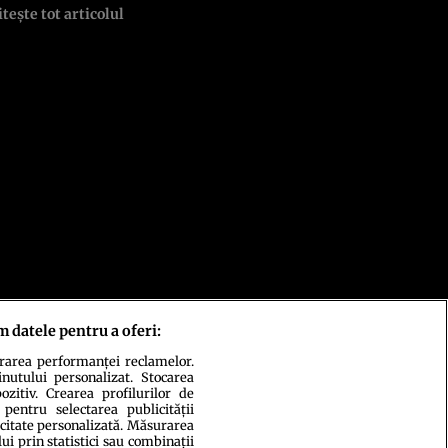
itește tot articolul
m datele pentru a oferi:
urarea performanței reclamelor.
inutului personalizat. Stocarea
zitiv. Crearea profilurilor de
 pentru selectarea publicității
icitate personalizată. Măsurarea
i prin statistici sau combinații