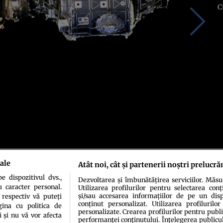
C
ale
Atât noi, cât și partenerii noștri prelucră
 dispozitivul dvs.,
Dezvoltarea și îmbunătățirea serviciilor. Măs
u caracter personal.
Utilizarea profilurilor pentru selectarea conț
și/sau accesarea informațiilor de pe un dispo
 respectiv vă puteți
conținut personalizat. Utilizarea profilurilor
ina cu politica de
personalizate. Crearea profilurilor pentru publ
i și nu vă vor afecta
performanței conținutului. Înțelegerea publiculu