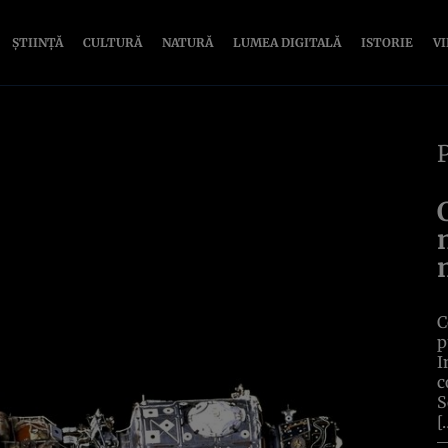
ȘTIINȚĂ
CULTURĂ
NATURĂ
LUMEA DIGITALĂ
ISTORIE
V
C
p
I
c
S
[