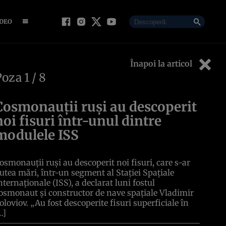
IDEO
Înapoi la articol
Poza
1
/ 8
Cosmonauții ruși au descoperit
noi fisuri într-unul dintre
modulele ISS
osmonauții ruși au descoperit noi fisuri, care s-ar
utea mări, într-un segment al Stației Spațiale
nternaționale (ISS), a declarat luni fostul
osmonaut şi constructor de nave spaţiale Vladimir
oloviov. „Au fost descoperite fisuri superficiale în
…]