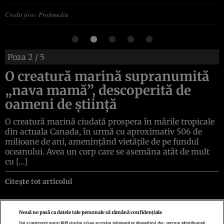
Credit foto: Profimedia
Poza
2
/ 5
O creatură marină supranumită
„nava mamă”, descoperită de
oameni de știință
O creatură marină ciudată prospera în mările tropicale
din actuala Canada, în urmă cu aproximativ 506 de
milioane de ani, amenințând vietățile de pe fundul
oceanului. Avea un corp care se asemăna atât de mult
cu […]
Citește tot articolul
Nouă ne pasă ca datele tale personale să rămână confidențiale
Noi și partenerii noștri
1019
stocăm și/sau accesăm informații pe dispozitivul dvs., precum identificatorii