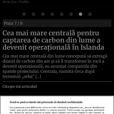
Sursa foto: Carbfix
Poza
7
/ 8
Cea mai mare centrală pentru
captarea de carbon din lume a
devenit operațională în Islanda
Cea mai mare centrală din lume concepută să extragă
dioxid de carbon din aer și să îl transforme în rocă a
devenit operațională, au anunțat companiile din
spatele proiectului. Centrala, numită Orca după
termenul „orka” […]
Citește tot articolul
Nouă ne pasă ca datele tale personale să rămână confidențiale
Noi și partenerii noștri
1019
stocăm și/sau accesăm informații pe dispozitivul dvs., precum identificatorii
cookie unici pentru prelucrarea datelor cu caracter personal. Puteți accepta sau gestiona preferințele
Politica de confidenţialitate
Politica de cookies
Termeni şi condiţii
dvs. făcând clic mai jos, respectiv vă puteți opune utilizării unui interes legitim în orice moment pe