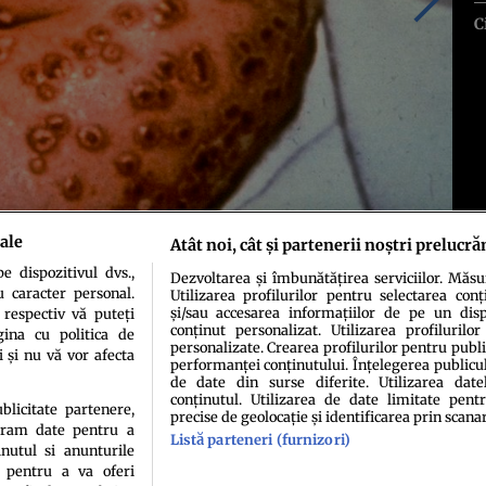
C
ale
Atât noi, cât și partenerii noștri prelucră
 dispozitivul dvs.,
Dezvoltarea și îmbunătățirea serviciilor. Măs
u caracter personal.
Utilizarea profilurilor pentru selectarea conț
și/sau accesarea informațiilor de pe un dispo
 respectiv vă puteți
conținut personalizat. Utilizarea profilurilor
ina cu politica de
personalizate. Crearea profilurilor pentru publ
i și nu vă vor afecta
performanței conținutului. Înțelegerea publiculu
de date din surse diferite. Utilizarea date
conținutul. Utilizarea de date limitate pentr
ublicitate partenere,
precise de geolocație și identificarea prin scana
ucram date pentru a
Listă parteneri (furnizori)
idenţialitate
Politica de cookies
Termeni şi condiţii
Echipa redacțională
Conta
nutul si anunturile
., pentru a va oferi