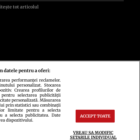
itește tot articolul
m datele pentru a oferi:
urarea performanței reclamelor.
inutului personalizat. Stocarea
zitiv. Crearea profilurilor de
 pentru selectarea publicității
icitate personalizată. Măsurarea
i prin statistici sau combinații
lor limitate pentru a selecta
u a selecta publicitatea. Date
ACCEPT TOATE
rea dispozitivului.
ct
Setări Cookies
VREAU SA MODIFIC
SETARILE INDIVIDUAL