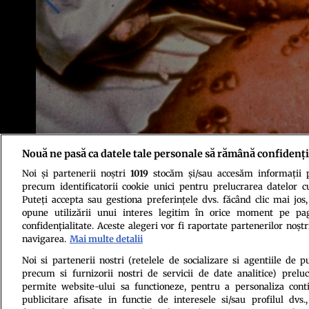
Nouă ne pasă ca datele tale personale să rămână confidenți
Noi și partenerii noștri
1019
stocăm și/sau accesăm informații pe
Sursa foto: Profimedia
precum identificatorii cookie unici pentru prelucrarea datelor c
Puteți accepta sau gestiona preferințele dvs. făcând clic mai jos,
opune utilizării unui interes legitim în orice moment pe pag
confidențialitate. Aceste alegeri vor fi raportate partenerilor noștr
navigarea.
Mai multe detalii
Noi si partenerii nostri (retelele de socializare si agentiile de p
precum si furnizorii nostri de servicii de date analitice) prel
Politica de conf
permite website-ului sa functioneze, pentru a personaliza conti
publicitare afisate in functie de interesele si/sau profilul dvs