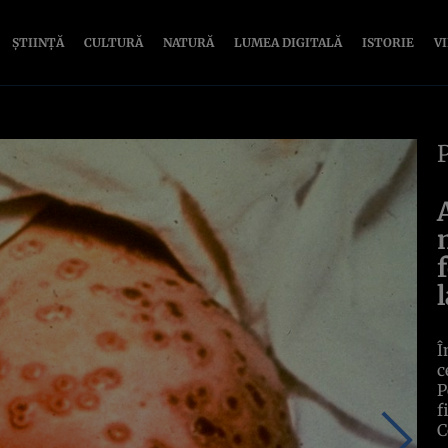
ȘTIINȚĂ
CULTURĂ
NATURĂ
LUMEA DIGITALĂ
ISTORIE
V
Î
c
P
f
C