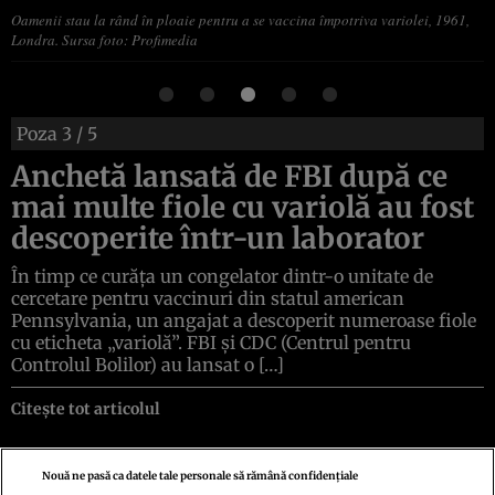
Oamenii stau la rând în ploaie pentru a se vaccina împotriva variolei, 1961,
Londra. Sursa foto: Profimedia
Poza
3
/ 5
Anchetă lansată de FBI după ce
mai multe fiole cu variolă au fost
descoperite într-un laborator
În timp ce curăța un congelator dintr-o unitate de
cercetare pentru vaccinuri din statul american
Pennsylvania, un angajat a descoperit numeroase fiole
cu eticheta „variolă”. FBI și CDC (Centrul pentru
Controlul Bolilor) au lansat o […]
Citește tot articolul
Nouă ne pasă ca datele tale personale să rămână confidențiale