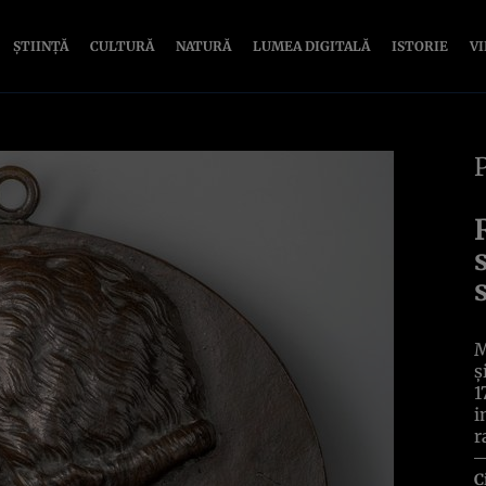
ȘTIINȚĂ
CULTURĂ
NATURĂ
LUMEA DIGITALĂ
ISTORIE
V
M
ș
1
i
r
C