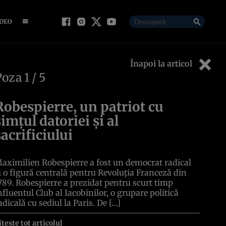
IDEO
Înapoi la articol
Poza
1
/ 5
Robespierre, un patriot cu
simțul datoriei și al
sacrificiului
aximilien Robespierre a fost un democrat radical
i o figură centrală pentru Revoluția Franceză din
789. Robespierre a prezidat pentru scurt timp
nfluentul Club al Iacobinilor, o grupare politică
adicală cu sediul la Paris. De […]
itește tot articolul