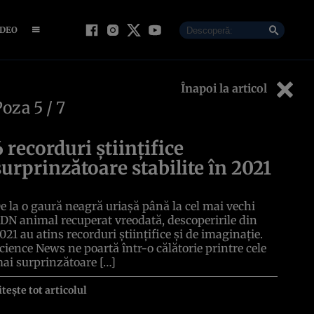
IDEO
Înapoi la articol
Poza
5
/ 7
6 recorduri științifice
surprinzătoare stabilite în 2021
e la o gaură neagră uriașă până la cel mai vechi
DN animal recuperat vreodată, descoperirile din
021 au atins recorduri științifice și de imaginație.
cience News ne poartă într-o călătorie printre cele
ai surprinzătoare […]
itește tot articolul