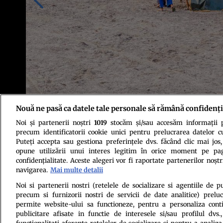
Nouă ne pasă ca datele tale personale să rămână confidenți
Noi și partenerii noștri
1019
stocăm și/sau accesăm informații pe
Foto: Shutterstock
precum identificatorii cookie unici pentru prelucrarea datelor c
Puteți accepta sau gestiona preferințele dvs. făcând clic mai jos,
opune utilizării unui interes legitim în orice moment pe pag
confidențialitate. Aceste alegeri vor fi raportate partenerilor noștr
navigarea.
Mai multe detalii
Noi si partenerii nostri (retelele de socializare si agentiile de p
precum si furnizorii nostri de servicii de date analitice) prel
Politica de conf
permite website-ului sa functioneze, pentru a personaliza conti
publicitare afisate in functie de interesele si/sau profilul dvs