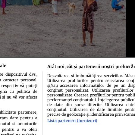
ale
Atât noi, cât și partenerii noștri prelucră
 dispozitivul dvs.,
Dezvoltarea și îmbunătățirea serviciilor. Măs
u caracter personal.
Utilizarea profilurilor pentru selectarea conț
și/sau accesarea informațiilor de pe un dispo
 respectiv vă puteți
conținut personalizat. Utilizarea profilurilor
ina cu politica de
personalizate. Crearea profilurilor pentru publ
i și nu vă vor afecta
performanței conținutului. Înțelegerea publiculu
de date din surse diferite. Utilizarea date
conținutul. Utilizarea de date limitate pentr
ublicitate partenere,
precise de geolocație și identificarea prin scana
ucram date pentru a
Listă parteneri (furnizori)
idenţialitate
Politica de cookies
Termeni şi condiţii
Echipa redacțională
Conta
nutul si anunturile
., pentru a va oferi