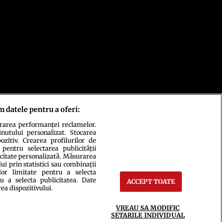
m datele pentru a oferi:
urarea performanței reclamelor.
inutului personalizat. Stocarea
zitiv. Crearea profilurilor de
 pentru selectarea publicității
icitate personalizată. Măsurarea
i prin statistici sau combinații
lor limitate pentru a selecta
u a selecta publicitatea. Date
ACCEPT TOATE
rea dispozitivului.
ct
Setări Cookies
VREAU SA MODIFIC
SETARILE INDIVIDUAL