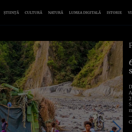
ȘTIINȚĂ
CULTURĂ
NATURĂ
LUMEA DIGITALĂ
ISTORIE
V
D
A
2
S
m
C