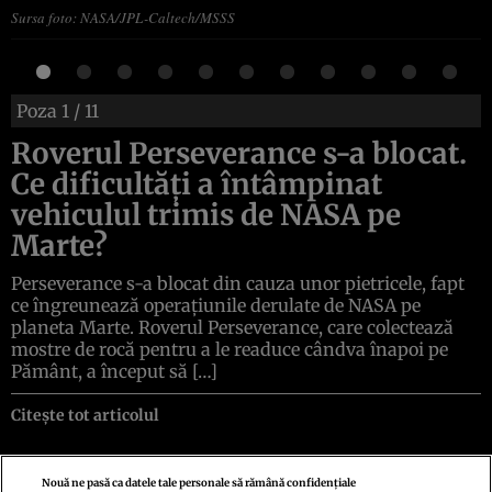
Sursa foto: NASA/JPL-Caltech/MSSS
Poza
1
/ 11
Roverul Perseverance s-a blocat.
Ce dificultăți a întâmpinat
vehiculul trimis de NASA pe
Marte?
Perseverance s-a blocat din cauza unor pietricele, fapt
ce îngreunează operațiunile derulate de NASA pe
planeta Marte. Roverul Perseverance, care colectează
mostre de rocă pentru a le readuce cândva înapoi pe
Pământ, a început să […]
Citește tot articolul
Nouă ne pasă ca datele tale personale să rămână confidențiale