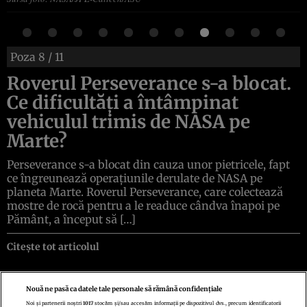
Poza
8
/ 11
Roverul Perseverance s-a blocat.
Ce dificultăți a întâmpinat
vehiculul trimis de NASA pe
Marte?
Perseverance s-a blocat din cauza unor pietricele, fapt
ce îngreunează operațiunile derulate de NASA pe
planeta Marte. Roverul Perseverance, care colectează
mostre de rocă pentru a le readuce cândva înapoi pe
Pământ, a început să […]
Citește tot articolul
Nouă ne pasă ca datele tale personale să rămână confidențiale
Noi și partenerii noștri
1017
stocăm și/sau accesăm informații pe dispozitivul dvs., precum identificatorii