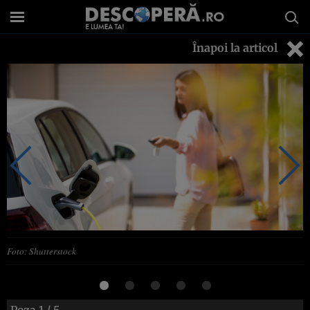
Înapoi la articol
Foto: Shutterstock
Poza
1
/ 5