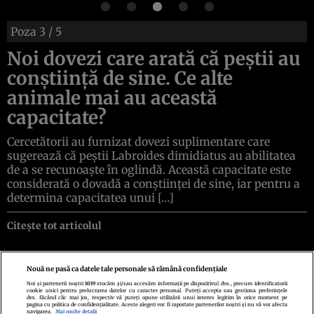
Poza
3
/ 5
Noi dovezi care arată că peștii au
conștiință de sine. Ce alte
animale mai au această
capacitate?
Cercetătorii au furnizat dovezi suplimentare care
sugerează că peștii Labroides dimidiatus au abilitatea
de a se recunoaște în oglindă. Această capacitate este
considerată o dovadă a conștiinței de sine, iar pentru a
determina capacitatea unui […]
Citește tot articolul
Nouă ne pasă ca datele tale personale să rămână confidențiale
Noi și partenerii noștri
1019
stocăm și/sau accesăm informații pe dispozitivul dvs., precum identificatorii
cookie unici pentru prelucrarea datelor cu caracter personal. Puteți accepta sau gestiona preferințele
Politica de confidenţialitate
Politica de cookies
Termeni şi condiţii
dvs. făcând clic mai jos, respectiv vă puteți opune utilizării unui interes legitim în orice moment pe
Echipa redacțională
Contact
Setări Cookies
pagina cu politica de confidențialitate. Aceste alegeri vor fi raportate partenerilor noștri și nu vă vor afecta
navigarea.
Mai multe detalii