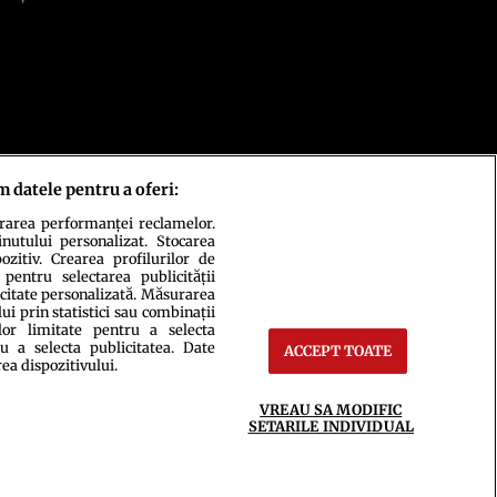
m datele pentru a oferi:
urarea performanței reclamelor.
inutului personalizat. Stocarea
zitiv. Crearea profilurilor de
 pentru selectarea publicității
icitate personalizată. Măsurarea
i prin statistici sau combinații
lor limitate pentru a selecta
u a selecta publicitatea. Date
ACCEPT TOATE
ct
Setări Cookies
rea dispozitivului.
VREAU SA MODIFIC
SETARILE INDIVIDUAL