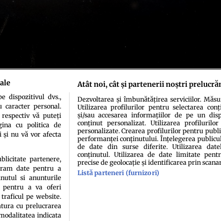
ale
Atât noi, cât și partenerii noștri prelucră
 dispozitivul dvs.,
Dezvoltarea și îmbunătățirea serviciilor. Măs
u caracter personal.
Utilizarea profilurilor pentru selectarea conț
și/sau accesarea informațiilor de pe un dispo
 respectiv vă puteți
conținut personalizat. Utilizarea profilurilor
ina cu politica de
personalizate. Crearea profilurilor pentru publ
i și nu vă vor afecta
performanței conținutului. Înțelegerea publiculu
de date din surse diferite. Utilizarea date
conținutul. Utilizarea de date limitate pentr
idenţialitate
Politica de cookies
Termeni şi condiţii
Echipa redacțională
Conta
ublicitate partenere,
precise de geolocație și identificarea prin scana
ucram date pentru a
Listă parteneri (furnizori)
nutul si anunturile
., pentru a va oferi
 traficul pe website.
atura cu prelucrarea
 modalitatea indicata