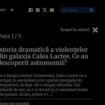
IDEO
Înapoi la articol
Poza
1
/ 5
Istoria dramatică a violențelor
din galaxia Calea Lactee. Ce au
descoperit astronomii?
e-a lungul istoriei Universului, Calea Lactee nu a
avigat cu seninătate prin spațiul intergalactic.
impotrivă, de fapt. De-a lungul ultimilor 13,6
iliarde de ani, ea s-a ciocnit și a consumat multe
lte galaxii. Acum, printr-o […]
itește tot articolul