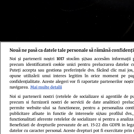
Nouă ne pasă ca datele tale personale să rămână confidenți
Credit: S. Payne-Wardenaar/K. Malhan, MPIA
Noi și partenerii noștri
1017
stocăm și/sau accesăm informații pe
precum identificatorii cookie unici pentru prelucrarea datelor c
Puteți accepta sau gestiona preferințele dvs. făcând clic mai jos,
opune utilizării unui interes legitim în orice moment pe pag
confidențialitate. Aceste alegeri vor fi raportate partenerilor noștr
navigarea.
Mai multe detalii
Politica de conf
Noi si partenerii nostri (retelele de socializare si agentiile de p
precum si furnizorii nostri de servicii de date analitice) prel
permite website-ului sa functioneze, pentru a personaliza conti
publicitare afisate in functie de interesele si/sau profilul dvs
functionalitati aferente retelelor de socializare si pentru a analiza
Beneficiati de drepturile prevazute de art. 15-22 din GDPR in leg
datelor cu caracter personal. Aceste drepturi pot fi exercitate prin