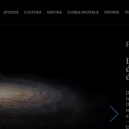
ȘTIINȚĂ
CULTURĂ
NATURĂ
LUMEA DIGITALĂ
ISTORIE
V
D
n
D
m
a
C