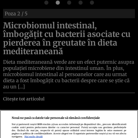
Poza
2
/ 5
Microbiomul intestinal,
îmbogățit cu bacterii asociate cu
pierderea în greutate în dieta
mediteraneană
Dieta mediteraneană verde are un efect puternic asupra
populației microbiene din intestinul uman. În plus,
microbiomul intestinal al persoanelor care au urmat
dieta a fost îmbogățit cu bacterii despre care se știe că
au un […]
Citește tot articolul
Nouă ne pasă ca datele tale personale să rămână confidențiale
Noi și partenerii noștri
1019
stocăm și/sau accesăm informații pe dispozitivul dvs., precum identificatorii
cookie unici pentru prelucrarea datelor cu caracter personal. Puteți accepta sau gestiona preferințele
Politica de confidenţialitate
Politica de cookies
Termeni şi condiţii
dvs. făcând clic mai jos, respectiv vă puteți opune utilizării unui interes legitim în orice moment pe
Echipa redacțională
Contact
Setări Cookies
pagina cu politica de confidențialitate. Aceste alegeri vor fi raportate partenerilor noștri și nu vă vor afecta
navigarea.
Mai multe detalii