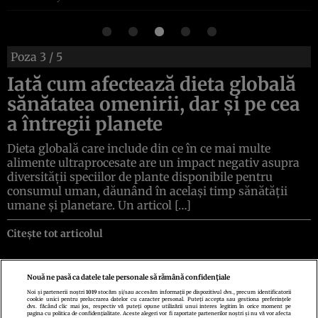
Poza
3
/ 5
Iată cum afectează dieta globală
sănătatea omenirii, dar și pe cea
a întregii planete
Dieta globală care include din ce în ce mai multe
alimente ultraprocesate are un impact negativ asupra
diversității speciilor de plante disponibile pentru
consumul uman, dăunând în același timp sănătății
umane și planetare. Un articol […]
Citește tot articolul
Nouă ne pasă ca datele tale personale să rămână confidențiale
Noi și partenerii noștri
1019
stocăm și/sau accesăm informații pe dispozitivul dvs., precum identificatorii
cookie unici pentru prelucrarea datelor cu caracter personal. Puteți accepta sau gestiona preferințele
Politica de confidenţialitate
Politica de cookies
Termeni şi condiţii
dvs. făcând clic mai jos, respectiv vă puteți opune utilizării unui interes legitim în orice moment pe
Echipa redacțională
Contact
Setări Cookies
pagina cu politica de confidențialitate. Aceste alegeri vor fi raportate partenerilor noștri și nu vă vor afecta