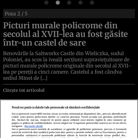
Poza
2
/ 5
Picturi murale policrome din
secolul al XVII-lea au fost găsite
într-un castel de sare
Renovările la Saltworks Castle din Wieliczka, sudul
Poloniei, au scos la iveală secțiuni supraviețuitoare de
picturi murale policrome originale din secolul al XVII-
lea pe pereții a cinci camere. Castelul a fost cândva
sediul Minei de […]
Citește tot articolul
Nouă ne pasă ca datele tale personale să rămână confidențiale
Noi și partenerii noștri
1017
stocăm și/sau accesăm informații pe dispozitivul dvs., precum identificatorii
cookie unici pentru prelucrarea datelor cu caracter personal. Puteți accepta sau gestiona preferințele
Politica de confidenţialitate
Politica de cookies
Termeni şi condiţii
dvs. făcând clic mai jos, respectiv vă puteți opune utilizării unui interes legitim în orice moment pe
pagina cu politica de confidențialitate. Aceste alegeri vor fi raportate partenerilor noștri și nu vă vor afecta
Echipa redacțională
Contact
Setări Cookies
navigarea.
Mai multe detalii
Noi si partenerii nostri (retelele de socializare si agentiile de publicitate partenere, precum si furnizorii
nostri de servicii de date analitice) prelucram date pentru a permite website-ului sa functioneze, pentru a
personaliza continutul si anunturile publicitare afisate in functie de interesele si/sau profilul dvs.,