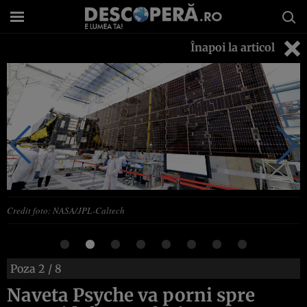
Înapoi la articol
Credit foto: NASA/JPL-Caltech
Poza
2
/ 8
Naveta Psyche va porni spre