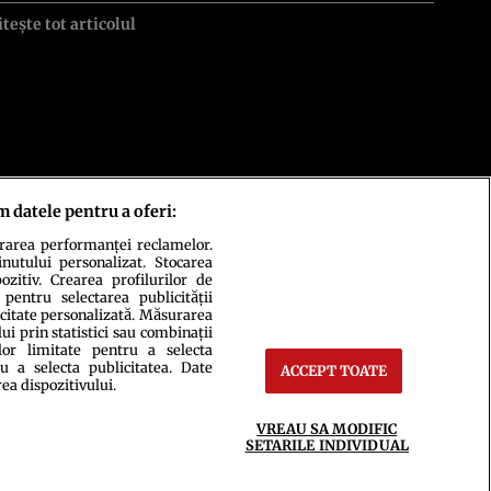
itește tot articolul
m datele pentru a oferi:
urarea performanței reclamelor.
inutului personalizat. Stocarea
zitiv. Crearea profilurilor de
 pentru selectarea publicității
icitate personalizată. Măsurarea
i prin statistici sau combinații
lor limitate pentru a selecta
u a selecta publicitatea. Date
ACCEPT TOATE
ct
Setări Cookies
rea dispozitivului.
VREAU SA MODIFIC
SETARILE INDIVIDUAL