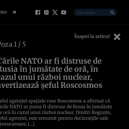
IDEO
Înapoi la articol
Poza
1
/ 5
Țările NATO ar fi distruse de
Rusia în jumătate de oră, în
cazul unui război nuclear,
avertizează șeful Roscosmos
eful agenției spațiale ruse Roscosmos a afirmat că
ările NATO ar putea fi distruse de Rusia în jumătate
e oră în cazul unui război nuclear. Dmitri Rogozin,
eful agenției, este renumit pentru declarațiile sale
rovocatoare, […]