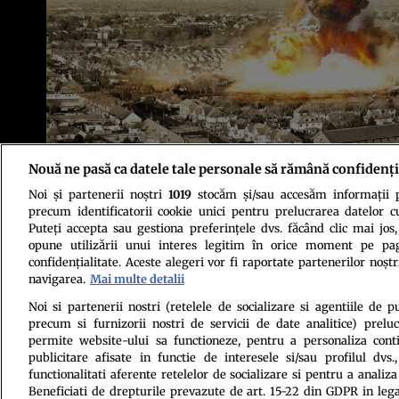
Nouă ne pasă ca datele tale personale să rămână confidenți
Credit: Shutterstock
Noi și partenerii noștri
1019
stocăm și/sau accesăm informații pe
precum identificatorii cookie unici pentru prelucrarea datelor c
Puteți accepta sau gestiona preferințele dvs. făcând clic mai jos,
opune utilizării unui interes legitim în orice moment pe pag
confidențialitate. Aceste alegeri vor fi raportate partenerilor noștr
navigarea.
Mai multe detalii
Politica de conf
Noi si partenerii nostri (retelele de socializare si agentiile de p
precum si furnizorii nostri de servicii de date analitice) prel
permite website-ului sa functioneze, pentru a personaliza conti
publicitare afisate in functie de interesele si/sau profilul dvs
functionalitati aferente retelelor de socializare si pentru a analiza
Beneficiati de drepturile prevazute de art. 15-22 din GDPR in leg