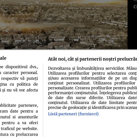
C
ale
Atât noi, cât și partenerii noștri prelucră
 dispozitivul dvs.,
Dezvoltarea și îmbunătățirea serviciilor. Măs
u caracter personal.
Utilizarea profilurilor pentru selectarea conț
și/sau accesarea informațiilor de pe un dispo
 respectiv vă puteți
conținut personalizat. Utilizarea profilurilor
ina cu politica de
personalizate. Crearea profilurilor pentru publ
i și nu vă vor afecta
performanței conținutului. Înțelegerea publiculu
de date din surse diferite. Utilizarea date
conținutul. Utilizarea de date limitate pentr
idenţialitate
Politica de cookies
Termeni şi condiţii
Echipa redacțională
Conta
ublicitate partenere,
precise de geolocație și identificarea prin scana
ucram date pentru a
Listă parteneri (furnizori)
nutul si anunturile
., pentru a va oferi
 traficul pe website.
atura cu prelucrarea