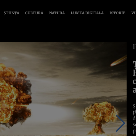
ȘTIINȚĂ
CULTURĂ
NATURĂ
LUMEA DIGITALĂ
ISTORIE
V
Ș
ț
d
ș
p