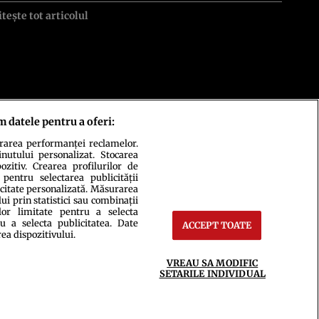
itește tot articolul
m datele pentru a oferi:
urarea performanței reclamelor.
inutului personalizat. Stocarea
zitiv. Crearea profilurilor de
 pentru selectarea publicității
icitate personalizată. Măsurarea
i prin statistici sau combinații
lor limitate pentru a selecta
u a selecta publicitatea. Date
ACCEPT TOATE
ct
Setări Cookies
rea dispozitivului.
VREAU SA MODIFIC
SETARILE INDIVIDUAL