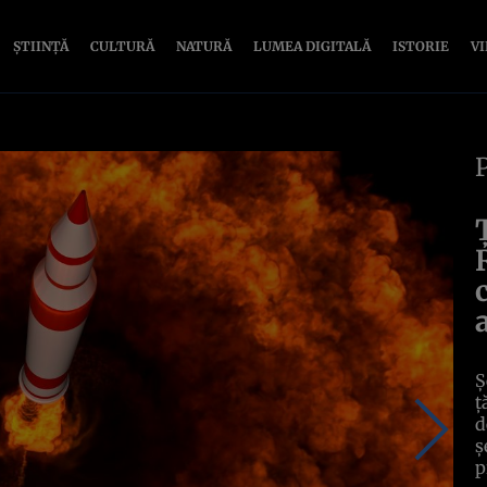
ȘTIINȚĂ
CULTURĂ
NATURĂ
LUMEA DIGITALĂ
ISTORIE
V
Ș
ț
d
ș
p