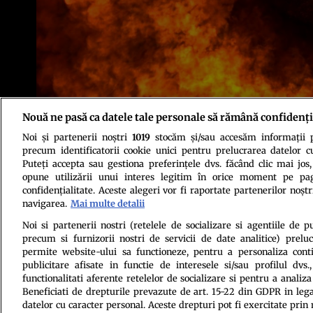
Nouă ne pasă ca datele tale personale să rămână confidenți
Sursa foto: Shutterstock
Noi și partenerii noștri
1019
stocăm și/sau accesăm informații pe
precum identificatorii cookie unici pentru prelucrarea datelor c
Puteți accepta sau gestiona preferințele dvs. făcând clic mai jos,
opune utilizării unui interes legitim în orice moment pe pag
confidențialitate. Aceste alegeri vor fi raportate partenerilor noștr
navigarea.
Mai multe detalii
Politica de conf
Noi si partenerii nostri (retelele de socializare si agentiile de p
precum si furnizorii nostri de servicii de date analitice) prel
permite website-ului sa functioneze, pentru a personaliza conti
publicitare afisate in functie de interesele si/sau profilul dvs
functionalitati aferente retelelor de socializare si pentru a analiza
Beneficiati de drepturile prevazute de art. 15-22 din GDPR in leg
datelor cu caracter personal. Aceste drepturi pot fi exercitate prin