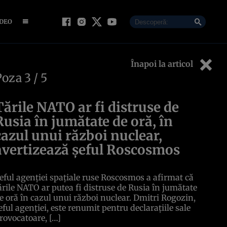
IDEO
Înapoi la articol
Poza
3
/ 5
Țările NATO ar fi distruse de
Rusia în jumătate de oră, în
cazul unui război nuclear,
avertizează șeful Roscosmos
eful agenției spațiale ruse Roscosmos a afirmat că
ările NATO ar putea fi distruse de Rusia în jumătate
e oră în cazul unui război nuclear. Dmitri Rogozin,
eful agenției, este renumit pentru declarațiile sale
rovocatoare, […]