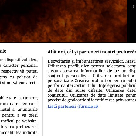
C
ale
Atât noi, cât și partenerii noștri prelucră
 dispozitivul dvs.,
Dezvoltarea și îmbunătățirea serviciilor. Măs
u caracter personal.
Utilizarea profilurilor pentru selectarea conț
și/sau accesarea informațiilor de pe un dispo
 respectiv vă puteți
conținut personalizat. Utilizarea profilurilor
ina cu politica de
personalizate. Crearea profilurilor pentru publ
i și nu vă vor afecta
performanței conținutului. Înțelegerea publiculu
de date din surse diferite. Utilizarea date
conținutul. Utilizarea de date limitate pentr
idenţialitate
Politica de cookies
Termeni şi condiţii
Echipa redacțională
Conta
ublicitate partenere,
precise de geolocație și identificarea prin scana
ucram date pentru a
Listă parteneri (furnizori)
nutul si anunturile
., pentru a va oferi
 traficul pe website.
atura cu prelucrarea
 modalitatea indicata