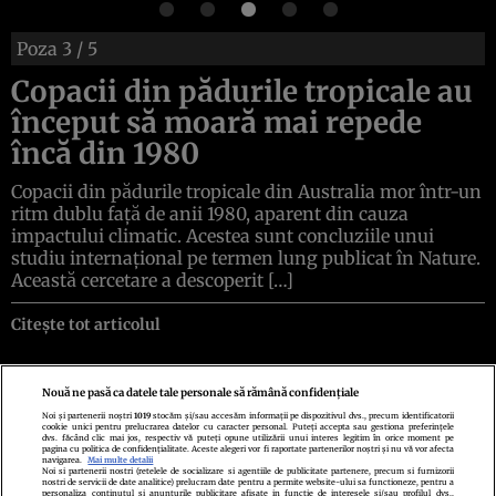
Poza
3
/ 5
Copacii din pădurile tropicale au
început să moară mai repede
încă din 1980
Copacii din pădurile tropicale din Australia mor într-un
ritm dublu față de anii 1980, aparent din cauza
impactului climatic. Acestea sunt concluziile unui
studiu internațional pe termen lung publicat în Nature.
Această cercetare a descoperit […]
Citește tot articolul
Nouă ne pasă ca datele tale personale să rămână confidențiale
Noi și partenerii noștri
1019
stocăm și/sau accesăm informații pe dispozitivul dvs., precum identificatorii
cookie unici pentru prelucrarea datelor cu caracter personal. Puteți accepta sau gestiona preferințele
Politica de confidenţialitate
Politica de cookies
Termeni şi condiţii
dvs. făcând clic mai jos, respectiv vă puteți opune utilizării unui interes legitim în orice moment pe
Echipa redacțională
Contact
Setări Cookies
pagina cu politica de confidențialitate. Aceste alegeri vor fi raportate partenerilor noștri și nu vă vor afecta
navigarea.
Mai multe detalii
Noi si partenerii nostri (retelele de socializare si agentiile de publicitate partenere, precum si furnizorii
nostri de servicii de date analitice) prelucram date pentru a permite website-ului sa functioneze, pentru a
personaliza continutul si anunturile publicitare afisate in functie de interesele si/sau profilul dvs.,