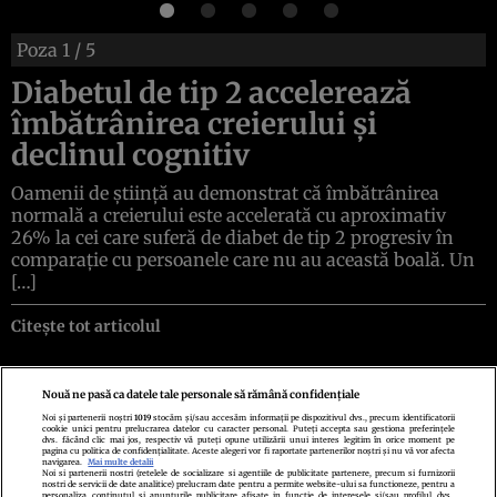
Poza
1
/ 5
Diabetul de tip 2 accelerează
îmbătrânirea creierului și
declinul cognitiv
Oamenii de știință au demonstrat că îmbătrânirea
normală a creierului este accelerată cu aproximativ
26% la cei care suferă de diabet de tip 2 progresiv în
comparație cu persoanele care nu au această boală. Un
[…]
Citește tot articolul
Nouă ne pasă ca datele tale personale să rămână confidențiale
Noi și partenerii noștri
1019
stocăm și/sau accesăm informații pe dispozitivul dvs., precum identificatorii
cookie unici pentru prelucrarea datelor cu caracter personal. Puteți accepta sau gestiona preferințele
Politica de confidenţialitate
Politica de cookies
Termeni şi condiţii
dvs. făcând clic mai jos, respectiv vă puteți opune utilizării unui interes legitim în orice moment pe
Echipa redacțională
Contact
Setări Cookies
pagina cu politica de confidențialitate. Aceste alegeri vor fi raportate partenerilor noștri și nu vă vor afecta
navigarea.
Mai multe detalii
Noi si partenerii nostri (retelele de socializare si agentiile de publicitate partenere, precum si furnizorii
nostri de servicii de date analitice) prelucram date pentru a permite website-ului sa functioneze, pentru a
personaliza continutul si anunturile publicitare afisate in functie de interesele si/sau profilul dvs.,