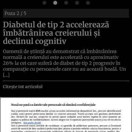
Poza
2
/ 5
Diabetul de tip 2 accelerează
îmbătrânirea creierului și
declinul cognitiv
Oamenii de știință au demonstrat că îmbătrânirea
normală a creierului este accelerată cu aproximativ
26% la cei care suferă de diabet de tip 2 progresiv în
comparație cu persoanele care nu au această boală. Un
[…]
Citește tot articolul
Nouă ne pasă ca datele tale personale să rămână confidențiale
Noi și partenerii noștri
1019
stocăm și/sau accesăm informații pe dispozitivul dvs., precum identificatorii
cookie unici pentru prelucrarea datelor cu caracter personal. Puteți accepta sau gestiona preferințele
Politica de confidenţialitate
Politica de cookies
Termeni şi condiţii
dvs. făcând clic mai jos, respectiv vă puteți opune utilizării unui interes legitim în orice moment pe
Echipa redacțională
Contact
Setări Cookies
pagina cu politica de confidențialitate. Aceste alegeri vor fi raportate partenerilor noștri și nu vă vor afecta
navigarea.
Mai multe detalii
Noi si partenerii nostri (retelele de socializare si agentiile de publicitate partenere, precum si furnizorii
nostri de servicii de date analitice) prelucram date pentru a permite website-ului sa functioneze, pentru a
personaliza continutul si anunturile publicitare afisate in functie de interesele si/sau profilul dvs.,