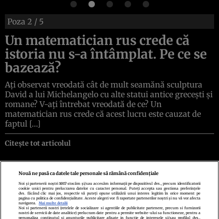
Poza
2
/ 5
Un matematician rus crede că
istoria nu s-a întâmplat. Pe ce se
bazează?
Ați observat vreodată cât de mult seamănă sculptura
David a lui Michelangelo cu alte statui antice grecești și
romane? V-ați întrebat vreodată de ce? Un
matematician rus crede că acest lucru este cauzat de
faptul […]
Citește tot articolul
Nouă ne pasă ca datele tale personale să rămână confidențiale
Noi și partenerii noștri
1017
stocăm și/sau accesăm informații pe dispozitivul dvs., precum identificatorii
cookie unici pentru prelucrarea datelor cu caracter personal. Puteți accepta sau gestiona preferințele
Politica de confidenţialitate
Politica de cookies
Termeni şi condiţii
dvs. făcând clic mai jos, respectiv vă puteți opune utilizării unui interes legitim în orice moment pe
Echipa redacțională
Contact
Setări Cookies
pagina cu politica de confidențialitate. Aceste alegeri vor fi raportate partenerilor noștri și nu vă vor afecta
navigarea.
Mai multe detalii
Noi si partenerii nostri (retelele de socializare si agentiile de publicitate partenere, precum si furnizorii
nostri de servicii de date analitice) prelucram date pentru a permite website-ului sa functioneze, pentru a
personaliza continutul si anunturile publicitare afisate in functie de interesele si/sau profilul dvs.,