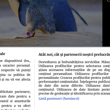
C
ale
Atât noi, cât și partenerii noștri prelucră
 dispozitivul dvs.,
Dezvoltarea și îmbunătățirea serviciilor. Măs
u caracter personal.
Utilizarea profilurilor pentru selectarea conț
și/sau accesarea informațiilor de pe un dispo
 respectiv vă puteți
conținut personalizat. Utilizarea profilurilor
ina cu politica de
personalizate. Crearea profilurilor pentru publ
i și nu vă vor afecta
performanței conținutului. Înțelegerea publiculu
de date din surse diferite. Utilizarea date
conținutul. Utilizarea de date limitate pentr
ublicitate partenere,
precise de geolocație și identificarea prin scana
ucram date pentru a
Listă parteneri (furnizori)
idenţialitate
Politica de cookies
Termeni şi condiţii
Echipa redacțională
Conta
nutul si anunturile
., pentru a va oferi