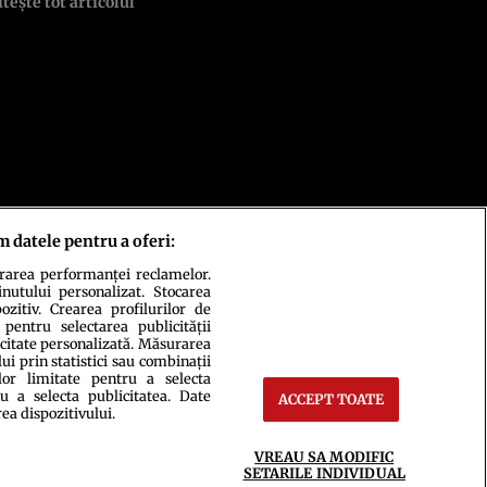
itește tot articolul
m datele pentru a oferi:
urarea performanței reclamelor.
inutului personalizat. Stocarea
zitiv. Crearea profilurilor de
 pentru selectarea publicității
icitate personalizată. Măsurarea
i prin statistici sau combinații
lor limitate pentru a selecta
u a selecta publicitatea. Date
ACCEPT TOATE
rea dispozitivului.
ct
Setări Cookies
VREAU SA MODIFIC
SETARILE INDIVIDUAL