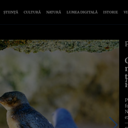
ȘTIINȚĂ
CULTURĂ
NATURĂ
LUMEA DIGITALĂ
ISTORIE
V
P
f
N
e