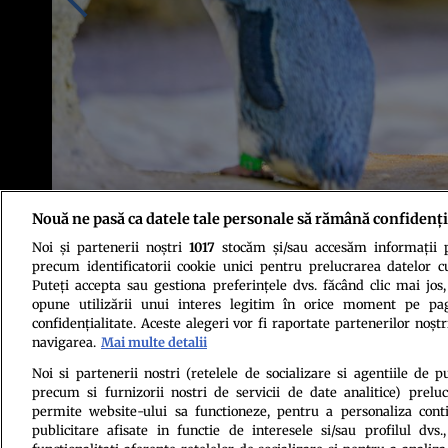
Nouă ne pasă ca datele tale personale să rămână confidenți
Noi și partenerii noștri
1017
stocăm și/sau accesăm informații pe
Foto: Shutterstock
precum identificatorii cookie unici pentru prelucrarea datelor c
Puteți accepta sau gestiona preferințele dvs. făcând clic mai jos,
opune utilizării unui interes legitim în orice moment pe pag
confidențialitate. Aceste alegeri vor fi raportate partenerilor noștr
navigarea.
Mai multe detalii
Noi si partenerii nostri (retelele de socializare si agentiile de p
precum si furnizorii nostri de servicii de date analitice) prel
Politica de conf
permite website-ului sa functioneze, pentru a personaliza conti
publicitare afisate in functie de interesele si/sau profilul dvs