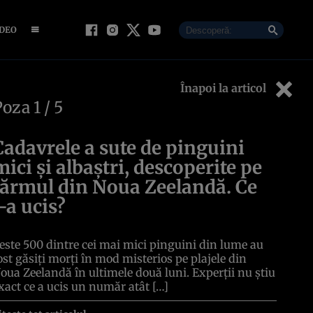
IDEO
Înapoi la articol
Poza
1
/ 5
Cadavrele a sute de pinguini
mici și albaștri, descoperite pe
țărmul din Noua Zeelandă. Ce
i-a ucis?
este 500 dintre cei mai mici pinguini din lume au
ost găsiți morți în mod misterios pe plajele din
oua Zeelandă în ultimele două luni. Experții nu știu
xact ce a ucis un număr atât […]