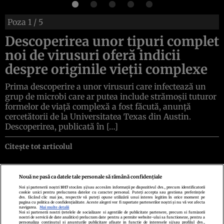
Poza
1
/ 5
Descoperirea unor tipuri complet
noi de virusuri oferă indicii
despre originile vieții complexe
Prima descoperire a unor virusuri care infectează un
grup de microbi care ar putea include strămoșii tuturor
formelor de viață complexă a fost făcută, anunță
cercetătorii de la Universitatea Texas din Austin.
Descoperirea, publicată în […]
Citește tot articolul
Nouă ne pasă ca datele tale personale să rămână confidențiale
Noi și partenerii noștri
1017
stocăm și/sau accesăm informații pe dispozitivul dvs., precum identificatorii
cookie unici pentru prelucrarea datelor cu caracter personal. Puteți accepta sau gestiona preferințele
Politica de confidenţialitate
Politica de cookies
Termeni şi condiţii
dvs. făcând clic mai jos, respectiv vă puteți opune utilizării unui interes legitim în orice moment pe
Echipa redacțională
Contact
Setări Cookies
pagina cu politica de confidențialitate. Aceste alegeri vor fi raportate partenerilor noștri și nu vă vor afecta
navigarea.
Mai multe detalii
Noi si partenerii nostri (retelele de socializare si agentiile de publicitate partenere, precum si furnizorii
nostri de servicii de date analitice) prelucram date pentru a permite website-ului sa functioneze, pentru a
personaliza continutul si anunturile publicitare afisate in functie de interesele si/sau profilul dvs.,