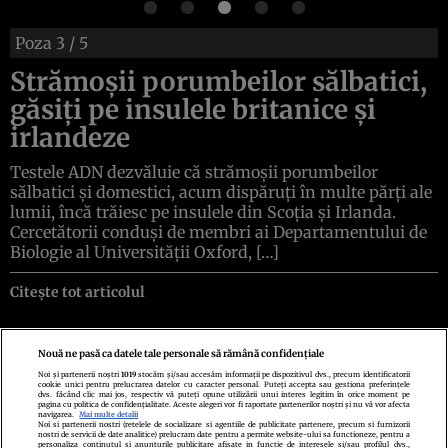
Poza
3
/ 5
Strămoșii porumbeilor sălbatici,
găsiți pe insulele britanice și
irlandeze
Testele ADN dezvăluie că strămoșii porumbeilor
sălbatici și domestici, acum dispăruți în multe părți ale
lumii, încă trăiesc pe insulele din Scoția și Irlanda.
Cercetătorii conduși de membri ai Departamentului de
Biologie al Universității Oxford, […]
Citește tot articolul
Nouă ne pasă ca datele tale personale să rămână confidențiale
Noi și partenerii noștri
1019
stocăm și/sau accesăm informații pe dispozitivul dvs., precum identificatorii
cookie unici pentru prelucrarea datelor cu caracter personal. Puteți accepta sau gestiona preferințele
Politica de confidenţialitate
Politica de cookies
Termeni şi condiţii
dvs. făcând clic mai jos, respectiv vă puteți opune utilizării unui interes legitim în orice moment pe
Echipa redacțională
Contact
Setări Cookies
pagina cu politica de confidențialitate. Aceste alegeri vor fi raportate partenerilor noștri și nu vă vor afecta
navigarea.
Mai multe detalii
Noi si partenerii nostri (retelele de socializare si agentiile de publicitate partenere, precum si furnizorii
nostri de servicii de date analitice) prelucram date pentru a permite website-ului sa functioneze, pentru a
personaliza continutul si anunturile publicitare afisate in functie de interesele si/sau profilul dvs.,