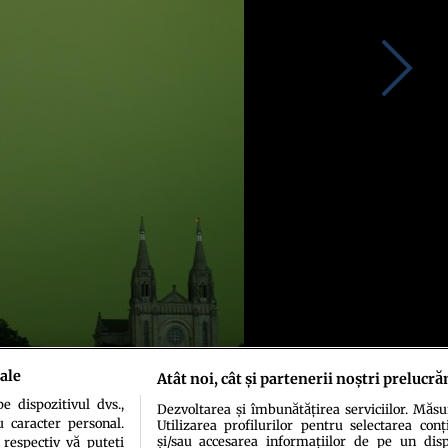
ale
Atât noi, cât și partenerii noștri prelucră
 dispozitivul dvs.,
Dezvoltarea și îmbunătățirea serviciilor. Măs
u caracter personal.
Utilizarea profilurilor pentru selectarea conț
și/sau accesarea informațiilor de pe un dispo
 respectiv vă puteți