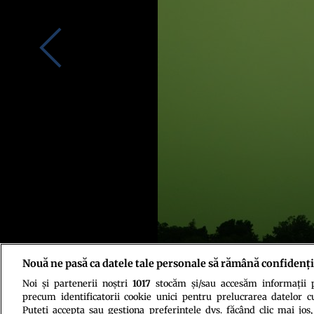
Nouă ne pasă ca datele tale personale să rămână confidenți
Noi și partenerii noștri
1017
stocăm și/sau accesăm informații pe
Credit foto: Twitter/jkarmill
precum identificatorii cookie unici pentru prelucrarea datelor c
Puteți accepta sau gestiona preferințele dvs. făcând clic mai jos,