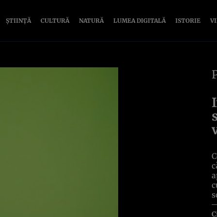
ȘTIINȚĂ
CULTURĂ
NATURĂ
LUMEA DIGITALĂ
ISTORIE
V
C
c
a
c
s
C