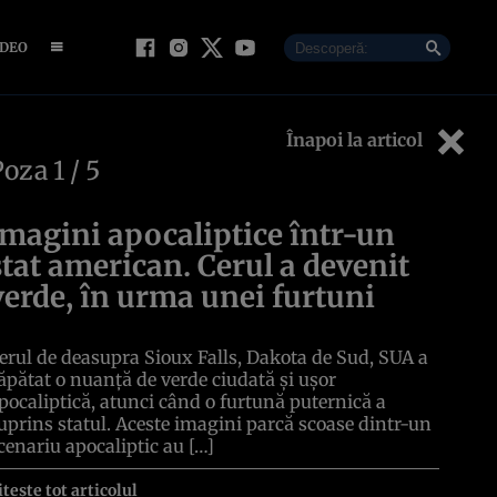
IDEO
Înapoi la articol
Poza
1
/ 5
Imagini apocaliptice într-un
stat american. Cerul a devenit
verde, în urma unei furtuni
erul de deasupra Sioux Falls, Dakota de Sud, SUA a
ăpătat o nuanță de verde ciudată și ușor
pocaliptică, atunci când o furtună puternică a
uprins statul. Aceste imagini parcă scoase dintr-un
cenariu apocaliptic au […]
itește tot articolul