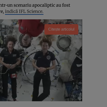
ntr-un scenariu apocaliptic au fost
re,
indică IFL Science.
Citește articolul