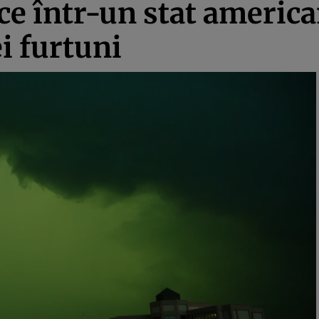
ce într-un stat america
i furtuni