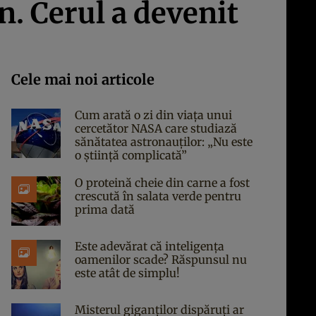
n. Cerul a devenit
Cele mai noi articole
Cum arată o zi din viața unui
cercetător NASA care studiază
sănătatea astronauților: „Nu este
o știință complicată”
O proteină cheie din carne a fost
crescută în salata verde pentru
prima dată
Este adevărat că inteligența
oamenilor scade? Răspunsul nu
este atât de simplu!
Misterul giganților dispăruți ar