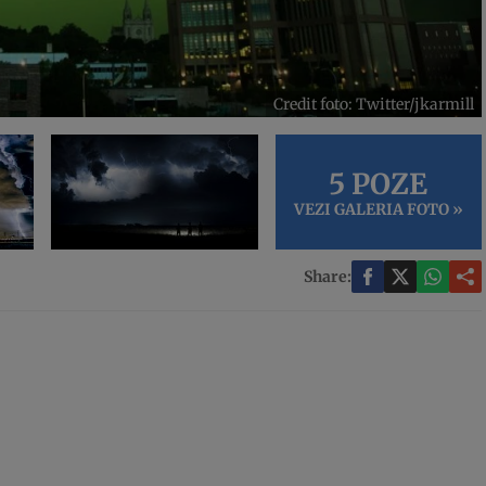
Credit foto: Twitter/jkarmill
5 POZE
VEZI GALERIA FOTO »
Share: