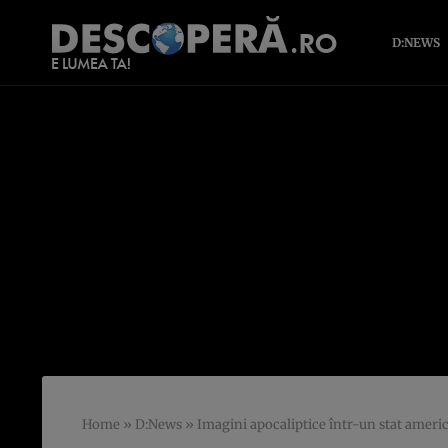
D:NEWS
Home
»
D:News
»
Imagini apocaliptice într-un stat americ