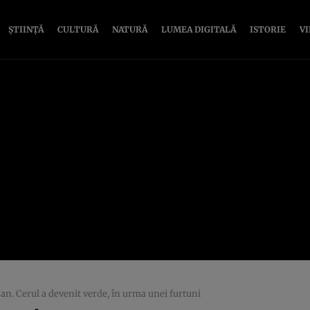
ȘTIINȚĂ
CULTURĂ
NATURĂ
LUMEA DIGITALĂ
ISTORIE
V
an. Cerul a devenit verde, în urma unei furtuni