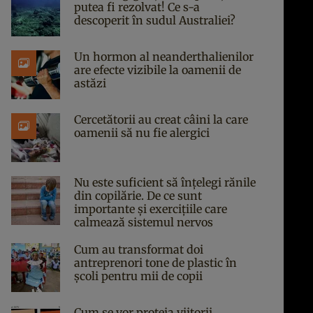
putea fi rezolvat! Ce s-a
descoperit în sudul Australiei?
Un hormon al neanderthalienilor
are efecte vizibile la oamenii de
astăzi
Cercetătorii au creat câini la care
oamenii să nu fie alergici
Nu este suficient să înțelegi rănile
din copilărie. De ce sunt
importante și exercițiile care
calmează sistemul nervos
Cum au transformat doi
antreprenori tone de plastic în
școli pentru mii de copii
Cum se vor proteja viitorii