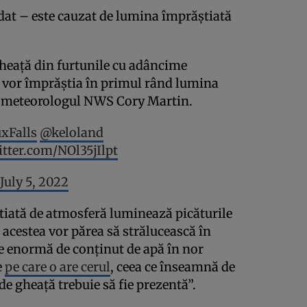
udat – este cauzat de lumina împrăștiată
gheață din furtunile cu adâncime
vor împrăștia în primul rând lumina
er meteorologul NWS Cory Martin.
Falls
@keloland
itter.com/NOl35jIlpt
July 5, 2022
tiată de atmosferă luminează picăturile
 acestea vor părea să strălucească în
te enormă de conținut de apă în nor
e
pe care o are cerul
, ceea ce înseamnă de
de gheață trebuie să fie prezentă”.