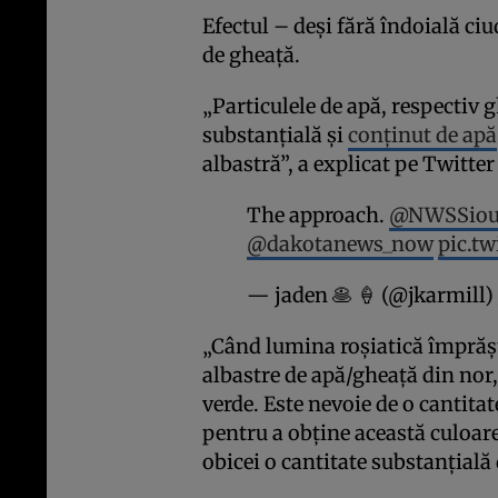
Efectul – deși fără îndoială ci
de gheață.
„Particulele de apă, respectiv 
substanțială și
conținut de apă
albastră”, a explicat pe Twitt
The approach.
@NWSSioux
@dakotanews_now
pic.tw
— jaden 🥞 🍦 (@jkarmill)
„Când lumina roșiatică împrăș
albastre de apă/gheață din nor,
verde. Este nevoie de o cantita
pentru a obține această culoar
obicei o cantitate substanțială 