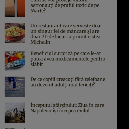
astronauți de praful toxic de pe
Marte?
Un restaurant care servește doar
un singur fel de mâncare și are
doar 20 de locuri a primit o stea
Michelin
Beneficiul surpriză pe care le-ar
putea avea medicamentele pentru
slăbit
De ce copiii crescuți fără telefoane
au devenit adulți mai fericiți?
Începutul sfârşitului: Ziua în care
Napoleon îşi începea exilul