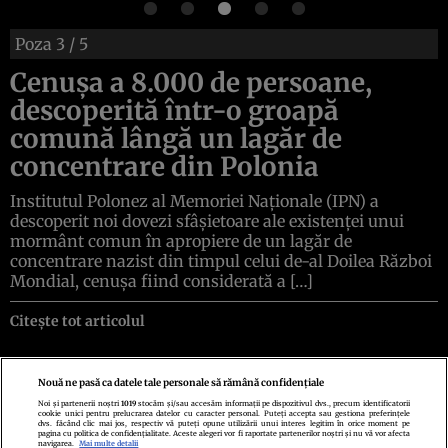
Poza
3
/ 5
Cenușa a 8.000 de persoane,
descoperită într-o groapă
comună lângă un lagăr de
concentrare din Polonia
Institutul Polonez al Memoriei Naționale (IPN) a
descoperit noi dovezi sfâșietoare ale existenței unui
mormânt comun în apropiere de un lagăr de
concentrare nazist din timpul celui de-al Doilea Război
Mondial, cenușa fiind considerată a […]
Citește tot articolul
Nouă ne pasă ca datele tale personale să rămână confidențiale
Noi și partenerii noștri
1019
stocăm și/sau accesăm informații pe dispozitivul dvs., precum identificatorii
cookie unici pentru prelucrarea datelor cu caracter personal. Puteți accepta sau gestiona preferințele
Politica de confidenţialitate
Politica de cookies
Termeni şi condiţii
dvs. făcând clic mai jos, respectiv vă puteți opune utilizării unui interes legitim în orice moment pe
Echipa redacțională
Contact
Setări Cookies
pagina cu politica de confidențialitate. Aceste alegeri vor fi raportate partenerilor noștri și nu vă vor afecta
navigarea.
Mai multe detalii