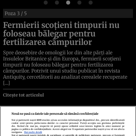
Poza
3
/ 5
Fermierii scoțieni timpurii nu
foloseau bălegar pentru
fertilizarea câmpurilor
Spre deosebire de omologii lor din alte părți ale
Insulelor Britanice și din Europa, fermierii scoțieni
timpurii nu foloseau bălegar pentru fertilizarea
câmpurilor. Potrivit unui studiu publicat în revista
Antiquity, cercetătorii au analizat cerealele recuperate
[…]
Citește tot articolul
Nouă ne pasă ca datele tale personale să rămână confidențiale
Noi și partenerii noștri
1019
stocăm și/sau accesăm informații pe dispozitivul dvs., precum identificatorii
cookie unici pentru prelucrarea datelor cu caracter personal. Puteți accepta sau gestiona preferințele
Politica de confidenţialitate
Politica de cookies
Termeni şi condiţii
dvs. făcând clic mai jos, respectiv vă puteți opune utilizării unui interes legitim în orice moment pe
Echipa redacțională
Contact
Setări Cookies
pagina cu politica de confidențialitate. Aceste alegeri vor fi raportate partenerilor noștri și nu vă vor afecta
navigarea.
Mai multe detalii
Noi si partenerii nostri (retelele de socializare si agentiile de publicitate partenere, precum si furnizorii