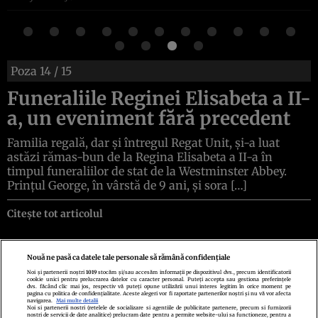
Poza
14
/ 15
Funeraliile Reginei Elisabeta a II-
a, un eveniment fără precedent
Familia regală, dar și întregul Regat Unit, și-a luat
astăzi rămas-bun de la Regina Elisabeta a II-a în
timpul funeraliilor de stat de la Westminster Abbey.
Prințul George, în vârstă de 9 ani, și sora […]
Citește tot articolul
Nouă ne pasă ca datele tale personale să rămână confidențiale
Noi și partenerii noștri
1019
stocăm și/sau accesăm informații pe dispozitivul dvs., precum identificatorii
cookie unici pentru prelucrarea datelor cu caracter personal. Puteți accepta sau gestiona preferințele
Politica de confidenţialitate
Politica de cookies
Termeni şi condiţii
dvs. făcând clic mai jos, respectiv vă puteți opune utilizării unui interes legitim în orice moment pe
Echipa redacțională
Contact
Setări Cookies
pagina cu politica de confidențialitate. Aceste alegeri vor fi raportate partenerilor noștri și nu vă vor afecta
navigarea.
Mai multe detalii
Noi si partenerii nostri (retelele de socializare si agentiile de publicitate partenere, precum si furnizorii
nostri de servicii de date analitice) prelucram date pentru a permite website-ului sa functioneze, pentru a