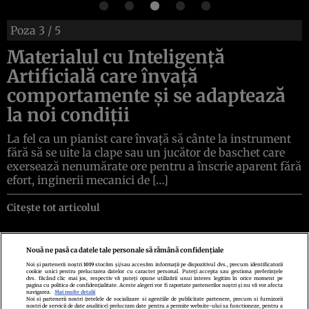
Poza
3
/ 5
Materialul cu Inteligență
Artificială care învață
comportamente și se adaptează
la noi condiții
La fel ca un pianist care învață să cânte la instrument
fără să se uite la clape sau un jucător de baschet care
exersează nenumărate ore pentru a înscrie aparent fără
efort, inginerii mecanici de […]
Citește tot articolul
Nouă ne pasă ca datele tale personale să rămână confidențiale
Noi și partenerii noștri
1019
stocăm și/sau accesăm informații pe dispozitivul dvs., precum identificatorii
cookie unici pentru prelucrarea datelor cu caracter personal. Puteți accepta sau gestiona preferințele
Politica de confidenţialitate
Politica de cookies
Termeni şi condiţii
dvs. făcând clic mai jos, respectiv vă puteți opune utilizării unui interes legitim în orice moment pe
Echipa redacțională
Contact
Setări Cookies
pagina cu politica de confidențialitate. Aceste alegeri vor fi raportate partenerilor noștri și nu vă vor afecta
navigarea.
Mai multe detalii
Noi si partenerii nostri (retelele de socializare si agentiile de publicitate partenere, precum si furnizorii
nostri de servicii de date analitice) prelucram date pentru a permite website-ului sa functioneze, pentru a