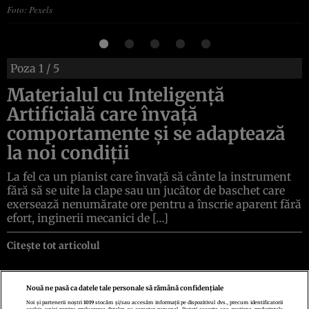
Foto: Pexels
Poza
1
/ 5
Materialul cu Inteligență
Artificială care învață
comportamente și se adaptează
la noi condiții
La fel ca un pianist care învață să cânte la instrument
fără să se uite la clape sau un jucător de baschet care
exersează nenumărate ore pentru a înscrie aparent fără
efort, inginerii mecanici de […]
Citește tot articolul
Nouă ne pasă ca datele tale personale să rămână confidențiale
Noi și partenerii noștri
1019
stocăm și/sau accesăm informații pe dispozitivul dvs., precum identificatorii