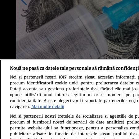
Nouă ne pasă ca datele tale personale să rămână confidenți
Noi și partenerii noștri
1017
stocăm și/sau accesăm informații pe
Sursa foto: Shutterstock
precum identificatorii cookie unici pentru prelucrarea datelor c
Puteți accepta sau gestiona preferințele dvs. făcând clic mai jos,
opune utilizării unui interes legitim în orice moment pe pag
confidențialitate. Aceste alegeri vor fi raportate partenerilor noștr
navigarea.
Mai multe detalii
Noi si partenerii nostri (retelele de socializare si agentiile de p
precum si furnizorii nostri de servicii de date analitice) prel
Politica de conf
permite website-ului sa functioneze, pentru a personaliza conti
publicitare afisate in functie de interesele si/sau profilul dvs