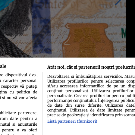
ale
Atât noi, cât și partenerii noștri prelucră
 dispozitivul dvs.,
Dezvoltarea și îmbunătățirea serviciilor. Măs
u caracter personal.
Utilizarea profilurilor pentru selectarea conț
și/sau accesarea informațiilor de pe un dispo
 respectiv vă puteți
conținut personalizat. Utilizarea profilurilor
ina cu politica de
personalizate. Crearea profilurilor pentru publ
i și nu vă vor afecta
performanței conținutului. Înțelegerea publiculu
de date din surse diferite. Utilizarea date
conținutul. Utilizarea de date limitate pentr
ublicitate partenere,
precise de geolocație și identificarea prin scana
ucram date pentru a
idenţialitate
Politica de cookies
Termeni şi condiţii
Echipa redacțională
Conta
Listă parteneri (furnizori)
nutul si anunturile
., pentru a va oferi