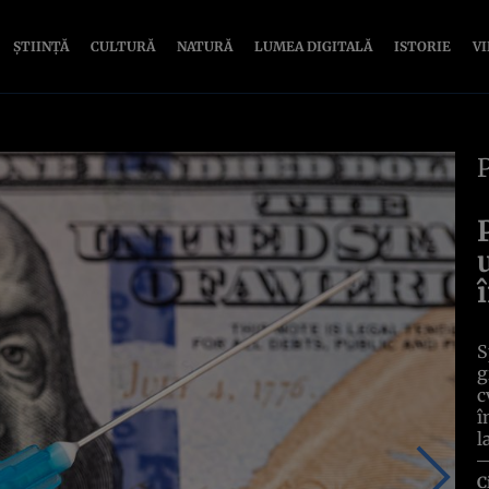
ȘTIINȚĂ
CULTURĂ
NATURĂ
LUMEA DIGITALĂ
ISTORIE
V
S
g
c
î
l
C