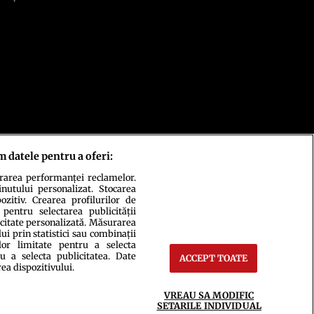
m datele pentru a oferi:
urarea performanței reclamelor.
inutului personalizat. Stocarea
zitiv. Crearea profilurilor de
 pentru selectarea publicității
icitate personalizată. Măsurarea
i prin statistici sau combinații
lor limitate pentru a selecta
u a selecta publicitatea. Date
ACCEPT TOATE
rea dispozitivului.
ct
Setări Cookies
VREAU SA MODIFIC
SETARILE INDIVIDUAL