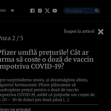
IDEO
Înapoi la articol
Poza
2
/ 5
Pfizer umflă prețurile! Cât ar
urma să coste o doză de vaccin
împotriva COVID-19?
pre surprinderea unora, și dezamăgirea altora,
igantul farmaceutic Pfizer plănuiește să
vadrupleze prețul pentru o doză de vaccin
mpotriva COVID-19, astfel că prețurile vor crește de
a 20 – 30 de dolari per doză până […]
itește tot articolul