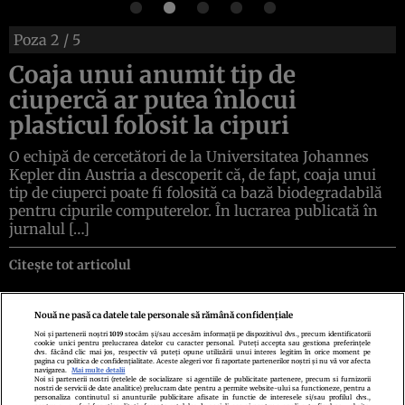
Poza
2
/ 5
Coaja unui anumit tip de
ciupercă ar putea înlocui
plasticul folosit la cipuri
O echipă de cercetători de la Universitatea Johannes
Kepler din Austria a descoperit că, de fapt, coaja unui
tip de ciuperci poate fi folosită ca bază biodegradabilă
pentru cipurile computerelor. În lucrarea publicată în
jurnalul […]
Citește tot articolul
Nouă ne pasă ca datele tale personale să rămână confidențiale
Noi și partenerii noștri
1019
stocăm și/sau accesăm informații pe dispozitivul dvs., precum identificatorii
cookie unici pentru prelucrarea datelor cu caracter personal. Puteți accepta sau gestiona preferințele
Politica de confidenţialitate
Politica de cookies
Termeni şi condiţii
dvs. făcând clic mai jos, respectiv vă puteți opune utilizării unui interes legitim în orice moment pe
pagina cu politica de confidențialitate. Aceste alegeri vor fi raportate partenerilor noștri și nu vă vor afecta
Echipa redacțională
Contact
Setări Cookies
navigarea.
Mai multe detalii
Noi si partenerii nostri (retelele de socializare si agentiile de publicitate partenere, precum si furnizorii
nostri de servicii de date analitice) prelucram date pentru a permite website-ului sa functioneze, pentru a
personaliza continutul si anunturile publicitare afisate in functie de interesele si/sau profilul dvs.,