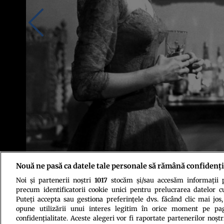
Nouă ne pasă ca datele tale personale să rămână confidenți
Noi și partenerii noștri
1017
stocăm și/sau accesăm informații pe
Grace Kelly și Alfred Hitchcock pe platourile de filmare. Sursa foto: Pro
precum identificatorii cookie unici pentru prelucrarea datelor c
Puteți accepta sau gestiona preferințele dvs. făcând clic mai jos,
opune utilizării unui interes legitim în orice moment pe pag
confidențialitate. Aceste alegeri vor fi raportate partenerilor noștr