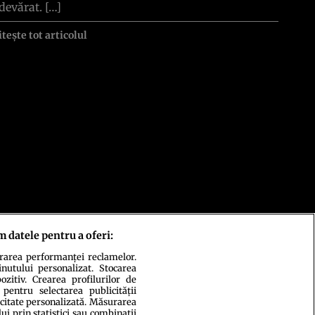
devărat. […]
itește tot articolul
m datele pentru a oferi:
urarea performanței reclamelor.
inutului personalizat. Stocarea
zitiv. Crearea profilurilor de
 pentru selectarea publicității
icitate personalizată. Măsurarea
i prin statistici sau combinații