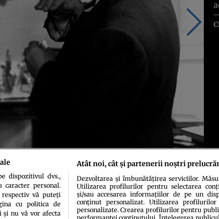
a
C
ale
Atât noi, cât și partenerii noștri prelucră
 dispozitivul dvs.,
Dezvoltarea și îmbunătățirea serviciilor. Măs
fimedia
u caracter personal.
Utilizarea profilurilor pentru selectarea conț
și/sau accesarea informațiilor de pe un dispo
 respectiv vă puteți
conținut personalizat. Utilizarea profilurilor
ina cu politica de
personalizate. Crearea profilurilor pentru publ
i și nu vă vor afecta
performanței conținutului. Înțelegerea publiculu