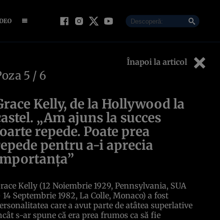
IDEO
Înapoi la articol
Poza
5
/ 6
Grace Kelly, de la Hollywood la
castel. „Am ajuns la succes
foarte repede. Poate prea
repede pentru a-i aprecia
importanța”
race Kelly (12 Noiembrie 1929, Pennsylvania, SUA
 14 Septembrie 1982, La Colle, Monaco) a fost
ersonalitatea care a avut parte de atâtea superlative
ncât s-ar spune că era prea frumos ca să fie