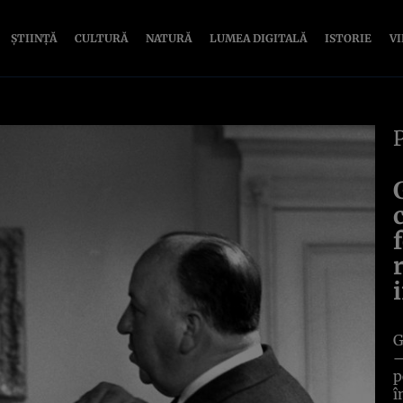
ȘTIINȚĂ
CULTURĂ
NATURĂ
LUMEA DIGITALĂ
ISTORIE
V
G
–
p
î