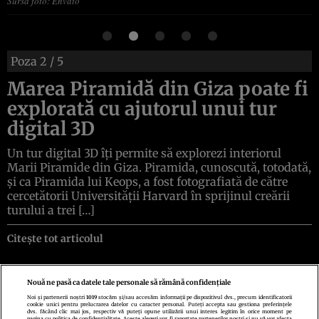
Sursa foto: Envato
Poza
2
/ 5
Marea Piramidă din Giza poate fi
explorată cu ajutorul unui tur
digital 3D
Un tur digital 3D îți permite să explorezi interiorul
Marii Piramide din Giza. Piramida, cunoscută, totodată,
și ca Piramida lui Keops, a fost fotografiată de către
cercetătorii Universității Harvard în sprijinul creării
turului a trei […]
Citește tot articolul
Nouă ne pasă ca datele tale personale să rămână confidențiale
Noi și partenerii noștri
1019
stocăm și/sau accesăm informații pe dispozitivul dvs., precum identificatorii
cookie unici pentru prelucrarea datelor cu caracter personal. Puteți accepta sau gestiona preferințele
Politica de confidenţialitate
Politica de cookies
Termeni şi condiţii
dvs. făcând clic mai jos, respectiv vă puteți opune utilizării unui interes legitim în orice moment pe
Echipa redacțională
Contact
Setări Cookies
pagina cu politica de confidențialitate. Aceste alegeri vor fi raportate partenerilor noștri și nu vă vor afecta