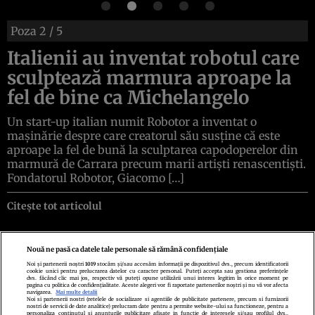
Poza
2
/ 5
Italienii au inventat robotul care
sculptează marmura aproape la
fel de bine ca Michelangelo
Un start-up italian numit Robotor a inventat o
mașinărie despre care creatorul său susține că este
aproape la fel de bună la sculptarea capodoperelor din
marmură de Carrara precum marii artiști renascentiști.
Fondatorul Robotor, Giacomo […]
Citește tot articolul
Nouă ne pasă ca datele tale personale să rămână confidențiale
Noi și partenerii noștri
1019
stocăm și/sau accesăm informații pe dispozitivul dvs., precum identificatorii
cookie unici pentru prelucrarea datelor cu caracter personal. Puteți accepta sau gestiona preferințele
Politica de confidenţialitate
Politica de cookies
Termeni şi condiţii
dvs. făcând clic mai jos, respectiv vă puteți opune utilizării unui interes legitim în orice moment pe
Echipa redacțională
Contact
Setări Cookies
pagina cu politica de confidențialitate. Aceste alegeri vor fi raportate partenerilor noștri și nu vă vor afecta
navigarea.
Mai multe detalii
Noi si partenerii nostri (retelele de socializare si agentiile de publicitate partenere, precum si furnizorii
nostri de servicii de date analitice) prelucram date pentru a permite website-ului sa functioneze, pentru a
personaliza continutul si anunturile publicitare afisate in functie de interesele si/sau profilul dvs.,