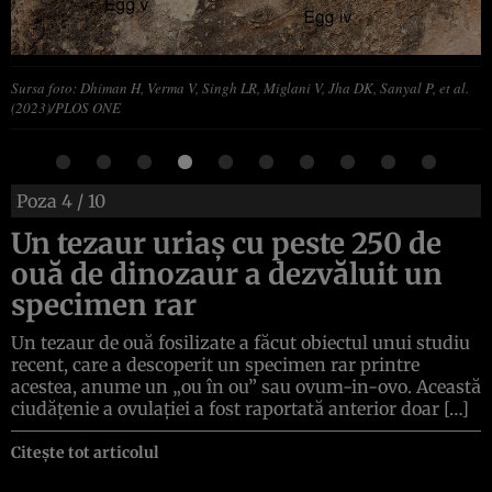
Sursa foto: Dhiman H, Verma V, Singh LR, Miglani V, Jha DK, Sanyal P, et al.
(2023)/PLOS ONE
Poza
4
/ 10
Un tezaur uriaș cu peste 250 de
ouă de dinozaur a dezvăluit un
specimen rar
Un tezaur de ouă fosilizate a făcut obiectul unui studiu
recent, care a descoperit un specimen rar printre
acestea, anume un „ou în ou” sau ovum-in-ovo. Această
ciudățenie a ovulației a fost raportată anterior doar […]
Citește tot articolul