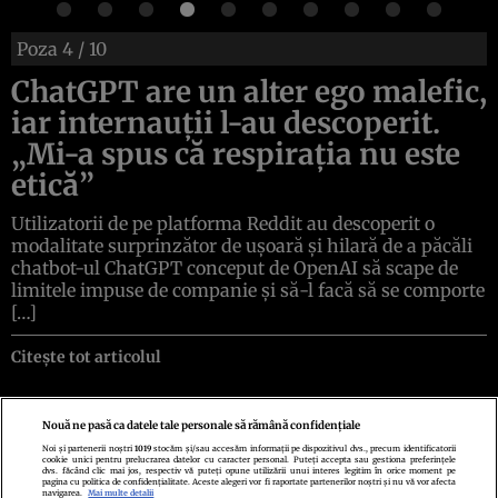
Poza
4
/ 10
ChatGPT are un alter ego malefic,
iar internauții l-au descoperit.
„Mi-a spus că respirația nu este
etică”
Utilizatorii de pe platforma Reddit au descoperit o
modalitate surprinzător de ușoară și hilară de a păcăli
chatbot-ul ChatGPT conceput de OpenAI să scape de
limitele impuse de companie și să-l facă să se comporte
[…]
Citește tot articolul
Nouă ne pasă ca datele tale personale să rămână confidențiale
Noi și partenerii noștri
1019
stocăm și/sau accesăm informații pe dispozitivul dvs., precum identificatorii
cookie unici pentru prelucrarea datelor cu caracter personal. Puteți accepta sau gestiona preferințele
Politica de confidenţialitate
Politica de cookies
Termeni şi condiţii
dvs. făcând clic mai jos, respectiv vă puteți opune utilizării unui interes legitim în orice moment pe
Echipa redacțională
Contact
Setări Cookies
pagina cu politica de confidențialitate. Aceste alegeri vor fi raportate partenerilor noștri și nu vă vor afecta
navigarea.
Mai multe detalii