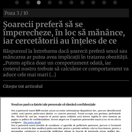
Poza
3
/ 10
Șoarecii preferă să se
împerecheze, în loc să mănânce,
iar cercetătorii au înțeles de ce
Răspunsul la întrebarea dacă șoarecii preferă sexul sau
mâncarea ar putea avea implicații în tratarea obezității.
„Putem aplica doar un comportament odată, iar
creierul nostru trebuie să calculeze ce comportament va
aduce cele mai mari […]
Citește tot articolul
Nouă ne pasă ca datele tale personale să rămână confidențiale
Noi și partenerii noștri
1019
stocăm și/sau accesăm informații pe dispozitivul dvs., precum identificatorii
cookie unici pentru prelucrarea datelor cu caracter personal. Puteți accepta sau gestiona preferințele
Politica de confidenţialitate
Politica de cookies
Termeni şi condiţii
dvs. făcând clic mai jos, respectiv vă puteți opune utilizării unui interes legitim în orice moment pe
Echipa redacțională
Contact
Setări Cookies
pagina cu politica de confidențialitate. Aceste alegeri vor fi raportate partenerilor noștri și nu vă vor afecta
navigarea.
Mai multe detalii
Noi si partenerii nostri (retelele de socializare si agentiile de publicitate partenere, precum si furnizorii
nostri de servicii de date analitice) prelucram date pentru a permite website-ului sa functioneze, pentru a
personaliza continutul si anunturile publicitare afisate in functie de interesele si/sau profilul dvs.,